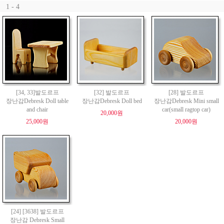
1 - 4
[34, 33]발도르프
[32] 발도르프
[28] 발도르프
장난감Debresk Doll table
장난감Debresk Doll bed
장난감Debresk Mini small
and chair
car(small ragtop car)
20,000원
25,000원
20,000원
[24] [3638] 발도르프
장난감 Debresk Small