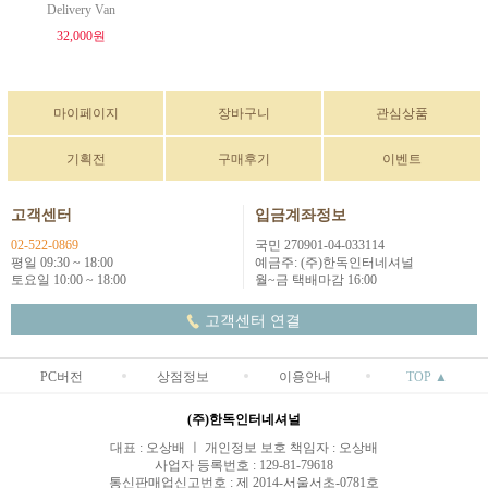
Delivery Van
32,000원
마이페이지
장바구니
관심상품
기획전
구매후기
이벤트
고객센터
입금계좌정보
02-522-0869
국민 270901-04-033114
평일 09:30 ~ 18:00
예금주: (주)한독인터네셔널
토요일 10:00 ~ 18:00
월~금 택배마감 16:00
고객센터 연결
PC버전
상점정보
이용안내
TOP ▲
(주)한독인터네셔널
대표 : 오상배 ㅣ 개인정보 보호 책임자 : 오상배
사업자 등록번호 : 129-81-79618
통신판매업신고번호 : 제 2014-서울서초-0781호