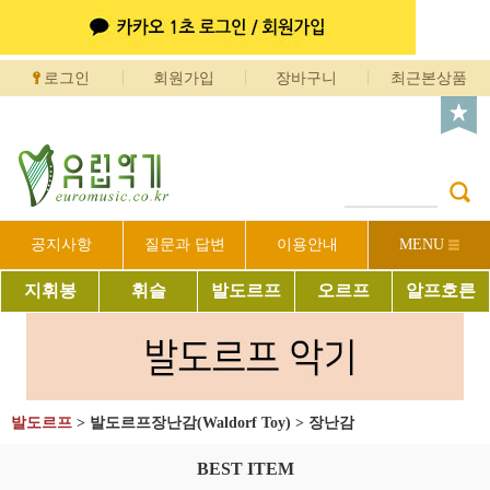
로그인
회원가입
장바구니
최근본상품
공지사항
질문과 답변
이용안내
MENU
지휘봉
휘슬
발도르프
오르프
알프호른
발도르프
>
발도르프장난감(Waldorf Toy)
>
장난감
BEST ITEM