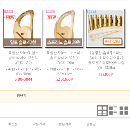
독일산 Salem3. 알토
독일산 Salem1. 소프라노
[영롱한 음색!]스웨덴
솔로 라이어 42현E -
솔로 라이어 39현(c -
Auris 社 직수입오음계
a'''(E2 - A6)
d'''(C3 - D6))
글로켄슈필KPQ(커브형
)(A=432Hz)
- 42현 - E - a'''(E2 - A6) -
- 39현 - c - d'''(C3 - D6) -
63 x 50cm
53 x 43cm
138,000원
6,300,000원
5,100,000원
장난감
최신순
낮은가격
높은가격
상품명