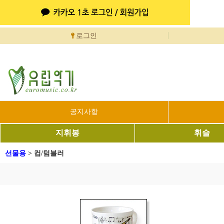
로그인
공지사항
지휘봉
휘슬
선물용
>
컵/텀블러