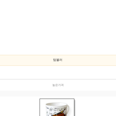
텀블러
높은가격