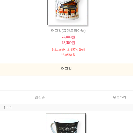
머그컵(그랜드피아노)
27,000원
13,500원
[재고소진시까지 50% 할인]
**소량남음
머그컵
최신순
낮은가격
1 - 4