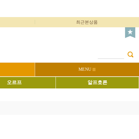
최근본상품
MENU
오르프
알프호른