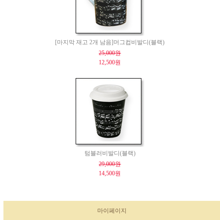
[마지막 재고 2개 남음]머그컵비발디(블랙)
25,000원
12,500원
텀블러비발디(블랙)
29,000원
14,500원
마이페이지