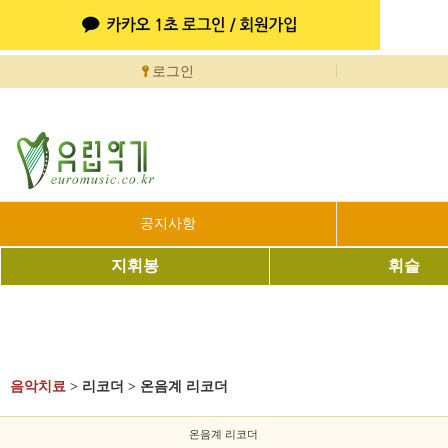
로그인
공지사항
지휘봉
휘슬
음악치료
>
리코더
>
온음계 리코더
온음계 리코더