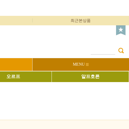
최근본상품
MENU
오르프
알프호른