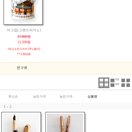
머그컵(그랜드피아노)
27,000원
13,500원
[재고소진시까지 50% 할인]
**소량남음
문구류
최신순
낮은가격
높은가격
상품명
1 - 2