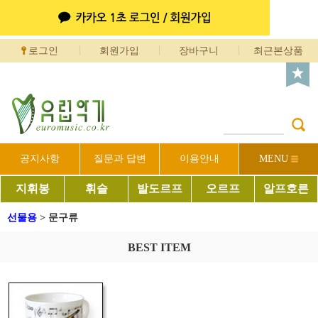
로그인
회원가입
장바구니
최근본상품
공지사항
질문과 답변
이용안내
MENU
지휘봉
휘슬
발도르프
오르프
알프호른
선물용
>
문구류
BEST ITEM