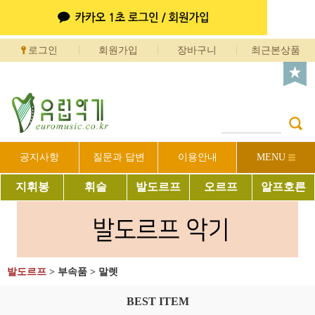
로그인
회원가입
장바구니
최근본상품
공지사항
질문과 답변
이용안내
MENU
지휘봉
휘슬
발도르프
오르프
알프호른
발도르프
>
부속품
>
말렛
BEST ITEM