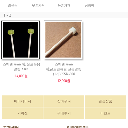
최신순
낮은가격
높은가격
상품명
1 - 2
스웨덴 Auris 社 실로폰용
스웨덴 Auris
말렛 XRK
社글로켄슈필 전용말렛
(1개) KSK-306
14,000원
12,000원
마이페이지
장바구니
관심상품
기획전
구매후기
이벤트
고객센터
입금계좌정보