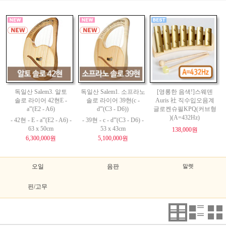
독일산 Salem3. 알토
독일산 Salem1. 소프라노
[영롱한 음색!]스웨덴
솔로 라이어 42현E -
솔로 라이어 39현(c -
Auris 社 직수입오음계
a'''(E2 - A6)
d'''(C3 - D6))
글로켄슈필KPQ(커브형
)(A=432Hz)
- 42현 - E - a'''(E2 - A6) -
- 39현 - c - d'''(C3 - D6) -
63 x 50cm
53 x 43cm
138,000원
6,300,000원
5,100,000원
오일
음판
말렛
핀/고무