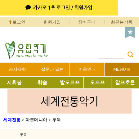
로그인
회원가입
장바구니
최근본상품
공지사항
질문과 답변
이용안내
MENU
지휘봉
휘슬
발도르프
오르프
알프호른
세계전통
>
아르메니아
>
두둑
두둑