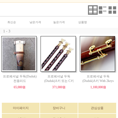
최신순
낮은가격
높은가격
상품명
1 - 3
프로페셔널 두둑(Duduk)
프로페셔널 두둑
프로페셔널 두둑
전용리드
(Duduk)A키 또는 C키
(Duduk)A키 With 2keys
65,000원
371,000원
1,100,000원
마이페이지
장바구니
관심상품