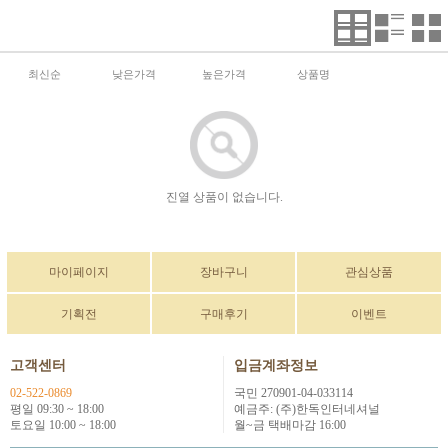
최신순
낮은가격
높은가격
상품명
진열 상품이 없습니다.
마이페이지
장바구니
관심상품
기획전
구매후기
이벤트
고객센터
입금계좌정보
02-522-0869
국민 270901-04-033114
평일 09:30 ~ 18:00
예금주: (주)한독인터네셔널
토요일 10:00 ~ 18:00
월~금 택배마감 16:00