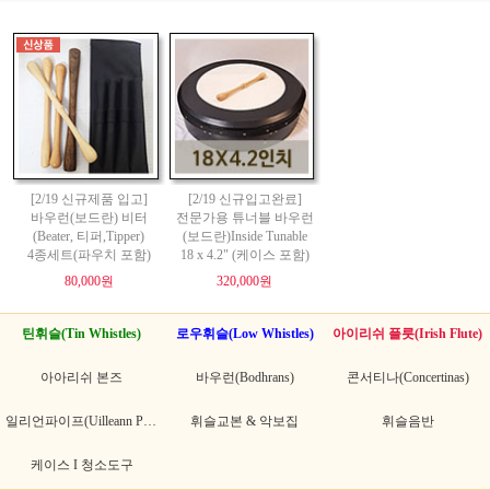
[2/19 신규제품 입고]
[2/19 신규입고완료]
바우런(보드란) 비터
전문가용 튜너블 바우런
(Beater, 티퍼,Tipper)
(보드란)Inside Tunable
4종세트(파우치 포함)
18 x 4.2" (케이스 포함)
80,000원
320,000원
틴휘슬(Tin Whistles)
로우휘슬(Low Whistles)
아이리쉬 플릇(Irish Flute)
아아리쉬 본즈
바우런(Bodhrans)
콘서티나(Concertinas)
일리언파이프(Uilleann Pipes)
휘슬교본 & 악보집
휘슬음반
케이스 I 청소도구