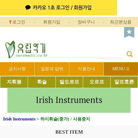
로그인
회원가입
장바구니
최근본상품
공지사항
질문과 답변
이용안내
MENU
지휘봉
휘슬
발도르프
오르프
알프호른
Irish Instruments
>
하이휘슬(중가) / 사용중지
BEST ITEM