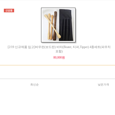
[2/19 신규제품 입고]바우런(보드란) 비터(Beater, 티퍼,Tipper) 4종세트(파우치
포함)
80,000원
최신순
낮은가격