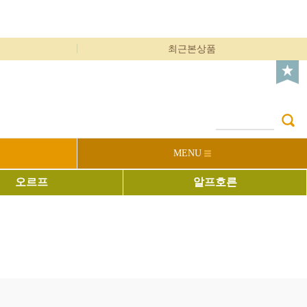
최근본상품
MENU
오르프
알프호른