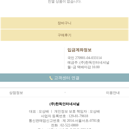
진열 상품이 없습니다.
장바구니
구매후기
입금계좌정보
국민 270901-04-033114
예금주: (주)한독인터네셔널
월~금 택배마감 16:00
고객센터 연결
상점정보
이용안내
(주)한독인터네셔널
대표 : 오상배 ㅣ 개인정보 보호 책임자 : 오상배
사업자 등록번호 : 129-81-79618
통신판매업신고번호 : 제 2014-서울서초-0781호
전화 : 02-522-0869