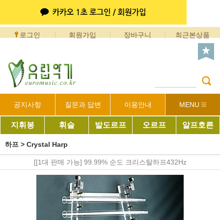
로그인
회원가입
장바구니
최근본상품
공지사항
질문과 답변
이용안내
MENU
지휘봉
휘슬
발도르프
오르프
알프호른
하프
>
Crystal Harp
[[1대 판매 가능] 99.99% 순도 크리스탈하프432Hz