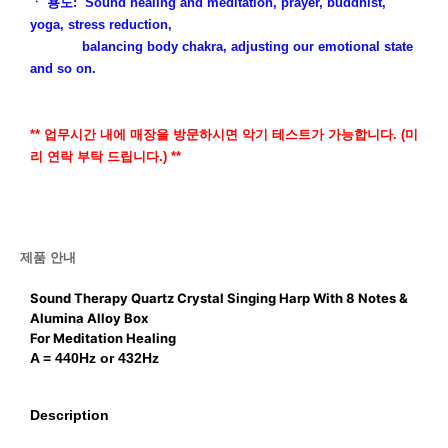
ㆍ 용도: Sound healing and meditation, prayer, buddhist,
yoga, stress reduction,
balancing body chakra, adjusting our emotional state
and so on.
** 업무시간 내에 매장을 방문하시면 악기 테스트가 가능합니다. (미
리 연락 부탁 드립니다.) **
제품 안내
Sound Therapy Quartz Crystal Singing Harp With 8 Notes &
Alumina Alloy Box
For Meditation Healing
A = 440Hz or 432Hz
Description