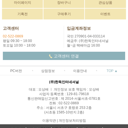
마이페이지
장바구니
관심상품
기획전
구매후기
이벤트
고객센터
입금계좌정보
02-522-0869
국민 270901-04-033114
평일 09:30 ~ 18:00
예금주: (주)한독인터네셔널
토요일 10:00 ~ 18:00
월~금 택배마감 16:00
고객센터 연결
PC버전
상점정보
이용안내
TOP ▲
(주)한독인터네셔널
대표 : 오상배 ㅣ 개인정보 보호 책임자 : 오상배
사업자 등록번호 : 129-81-79618
통신판매업신고번호 : 제 2014-서울서초-0781호
전화 : 02-522-0869
주소 : 서울시 서초구 효령로 253 2층
(서초동 1585-10번지 2층)
이용약관
|
개인정보처리방침