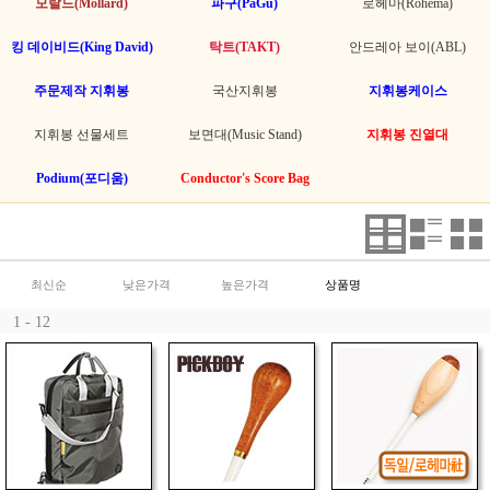
모랄드(Mollard)
파구(PaGu)
로헤마(Rohema)
킹 데이비드(King David)
탁트(TAKT)
안드레아 보이(ABL)
주문제작 지휘봉
국산지휘봉
지휘봉케이스
지휘봉 선물세트
보면대(Music Stand)
지휘봉 진열대
Podium(포디움)
Conductor's Score Bag
최신순
낮은가격
높은가격
상품명
1 - 12