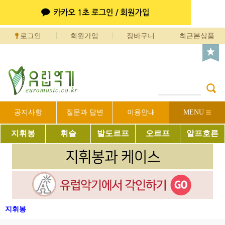
로그인
회원가입
장바구니
최근본상품
공지사항
질문과 답변
이용안내
MENU
지휘봉
휘슬
발도르프
오르프
알프호른
지휘봉