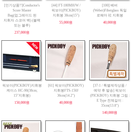
[인기상품!!]Conductor's
[44] FT-180MH/W /
[100] 베버
Score Master
픽보이(PICKBOY)
(Weber)Fiberglass 독일
Bag(업그레이드 된
지휘봉 38cm(15")
로헤마 社 지휘봉
지휘자 스코어 백) (블랙
55,000원
40,000원
또는 블루)
237,000원
픽보이(PICKBOY)지휘봉
[61] 픽보이(PICKBOY)
[37-1 / 특별제작상품 /
케이스 HC-90(38cm;
지휘봉FTS-150J
예약 후 발송] 픽보이
15"지휘봉)
36cm(14.2")
(PICKBOY) 지휘봉 그립 :
E Type 전체길이 :
150,000원
40,000원
35cm(13.8")
140,000원