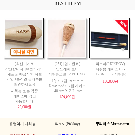
BEST ITEM
[최신기계로
[251] [입고완료]
픽보이(PICKBOY)
각인합니다!]유럽악기의
안드레아 보이
지휘봉 케이스 HC-
새로운 야심작!이니셜
지휘봉모델 : ABL CM33
90(38cm; 15"지휘봉)
각인 1줄각인 글자수를
15g / 그립: 코르크 +
150,000원
확인하세요~!
Kotowood / 그립 사이즈
지휘봉 또는 각종
: 40 mm X Ø 21 mm
케이스에 각인
150,000원
가능합니다.
20,000원
유럽악기 지휘봉
픽보이(Pickboy)
무라마츠 Muramatsu