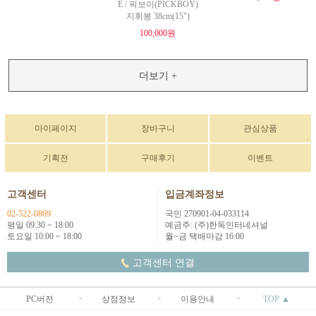
E / 픽보이(PICKBOY)
지휘봉 38cm(15")
100,000원
더보기 +
마이페이지
장바구니
관심상품
기획전
구매후기
이벤트
고객센터
입금계좌정보
02-522-0869
국민 270901-04-033114
평일 09:30 ~ 18:00
예금주: (주)한독인터네셔널
토요일 10:00 ~ 18:00
월~금 택배마감 16:00
고객센터 연결
PC버전
상점정보
이용안내
TOP ▲