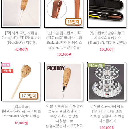
[72] 세계 최단 지휘봉
[신모델 입고완료 / 18"
[입고완료 / 발송가능!!]
24cm(9.4")] FT-120 픽보이
(45.7cm)용] 국내산 고급
더블지휘봉케이스
(PICKBOY) 지휘봉
Buckskin 지휘봉 케이스
(41cm(16"), 지휘봉 2본입)
Brown / 1 ~ 3개 수납
40,000원
100,000원
100,000원
[입고완료]
※ 본 지휘봉은 2026 말러
[ '24년 신규상품] 탁트
[MuBa22(45cm)] 무라마츠
콩쿠르 결선 진출자와
(TAKT) 아크릴 원형
Muramatsu Maple 지휘봉
수상자에게 증정될
지휘봉 진열대 / 지휘봉
지휘봉으로
디스플레이
85,000원
선정되었습니다.[37] NC-
100,000원