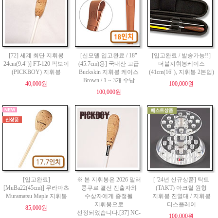
[72] 세계 최단 지휘봉
[신모델 입고완료 / 18"
[입고완료 / 발송가능!!]
24cm(9.4")] FT-120 픽보이
(45.7cm)용] 국내산 고급
더블지휘봉케이스
(PICKBOY) 지휘봉
Buckskin 지휘봉 케이스
(41cm(16"), 지휘봉 2본입)
Brown / 1 ~ 3개 수납
40,000원
100,000원
100,000원
[입고완료]
※ 본 지휘봉은 2026 말러
[ '24년 신규상품] 탁트
[MuBa22(45cm)] 무라마츠
콩쿠르 결선 진출자와
(TAKT) 아크릴 원형
Muramatsu Maple 지휘봉
수상자에게 증정될
지휘봉 진열대 / 지휘봉
지휘봉으로
디스플레이
85,000원
선정되었습니다.[37] NC-
100,000원