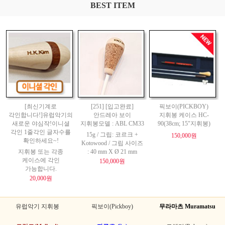
BEST ITEM
[최신기계로
[251] [입고완료]
픽보이(PICKBOY)
각인합니다!]유럽악기의
안드레아 보이
지휘봉 케이스 HC-
새로운 야심작!이니셜
지휘봉모델 : ABL CM33
90(38cm; 15"지휘봉)
각인 1줄각인 글자수를
15g / 그립: 코르크 +
150,000원
확인하세요~!
Kotowood / 그립 사이즈
지휘봉 또는 각종
: 40 mm X Ø 21 mm
케이스에 각인
150,000원
가능합니다.
20,000원
유럽악기 지휘봉
픽보이(Pickboy)
무라마츠 Muramatsu