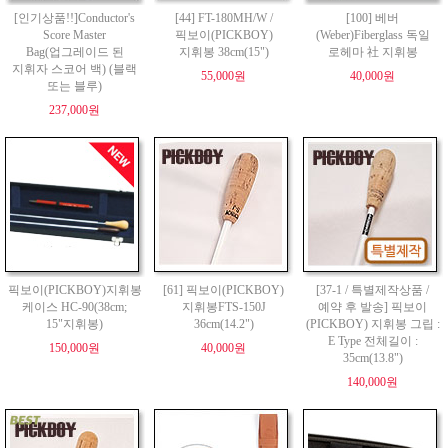
[인기상품!!]Conductor's
[44] FT-180MH/W /
[100] 베버
Score Master
픽보이(PICKBOY)
(Weber)Fiberglass 독일
Bag(업그레이드 된
지휘봉 38cm(15")
로헤마 社 지휘봉
지휘자 스코어 백) (블랙
55,000원
40,000원
또는 블루)
237,000원
픽보이(PICKBOY)지휘봉
[61] 픽보이(PICKBOY)
[37-1 / 특별제작상품 /
케이스 HC-90(38cm;
지휘봉FTS-150J
예약 후 발송] 픽보이
15"지휘봉)
36cm(14.2")
(PICKBOY) 지휘봉 그립 :
E Type 전체길이 :
150,000원
40,000원
35cm(13.8")
140,000원