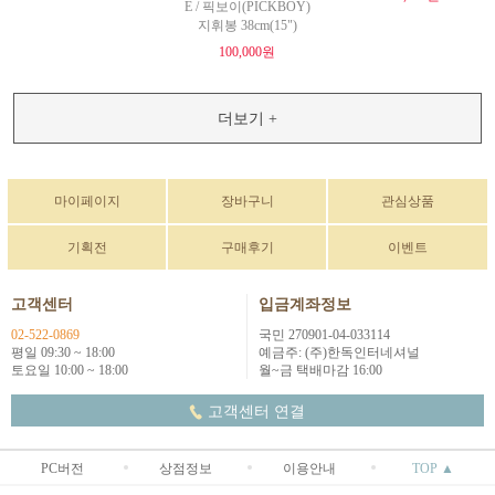
E / 픽보이(PICKBOY)
지휘봉 38cm(15")
100,000원
더보기 +
마이페이지
장바구니
관심상품
기획전
구매후기
이벤트
고객센터
입금계좌정보
02-522-0869
국민 270901-04-033114
평일 09:30 ~ 18:00
예금주: (주)한독인터네셔널
토요일 10:00 ~ 18:00
월~금 택배마감 16:00
고객센터 연결
PC버전
상점정보
이용안내
TOP ▲