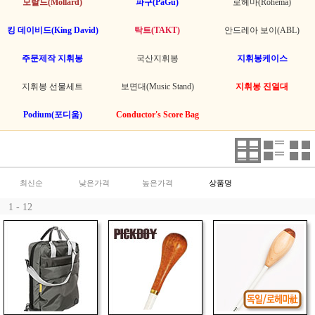
모랄드(Mollard)
파구(PaGu)
로헤마(Rohema)
킹 데이비드(King David)
탁트(TAKT)
안드레아 보이(ABL)
주문제작 지휘봉
국산지휘봉
지휘봉케이스
지휘봉 선물세트
보면대(Music Stand)
지휘봉 진열대
Podium(포디움)
Conductor's Score Bag
최신순
낮은가격
높은가격
상품명
1 - 12