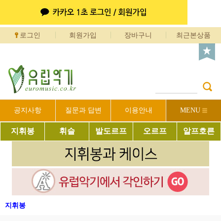
로그인
회원가입
장바구니
최근본상품
공지사항
질문과 답변
이용안내
MENU
지휘봉
휘슬
발도르프
오르프
알프호른
지휘봉