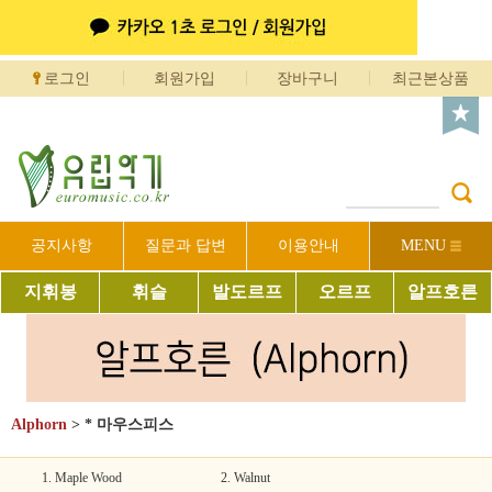
로그인
회원가입
장바구니
최근본상품
공지사항
질문과 답변
이용안내
MENU
지휘봉
휘슬
발도르프
오르프
알프호른
Alphorn
>
* 마우스피스
1. Maple Wood
2. Walnut