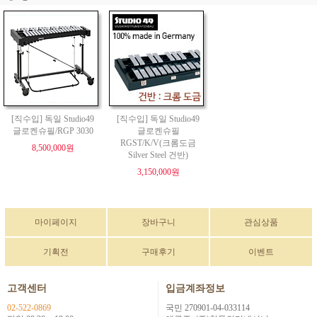
[직수입] 독일 Studio49
[직수입] 독일 Studio49
글로켄슈필/RGP 3030
글로켄슈필
RGST/K/V(크롬도금
8,500,000원
Silver Steel 건반)
3,150,000원
마이페이지
장바구니
관심상품
기획전
구매후기
이벤트
고객센터
입금계좌정보
02-522-0869
국민 270901-04-033114