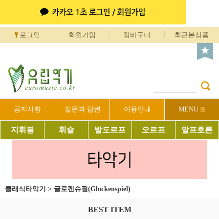
로그인
회원가입
장바구니
최근본상품
공지사항
질문과 답변
이용안내
MENU
지휘봉
휘슬
발도르프
오르프
알프호른
클래식타악기
>
글로켄슈필(Glockenspiel)
BEST ITEM