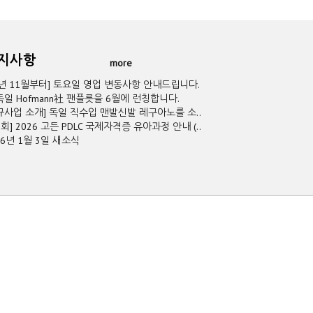
공지사항
more
5년 11월부터] 토요일 영업 변동사항 안내드립니다.
독일 Hofmann社 팬플릇을 6월에 런칭합니다.
규사업 소개] 독일 직수입 맨발신발 레구아노를 소..
2회] 2026 고든 PDLC 국제자격증 유아과정 안내 (..
26년 1월 3일 새소식