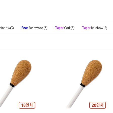
ainbow(3)
Pear
Rosewood(3)
Taper
Cork(5)
Taper
Rainbow(2)