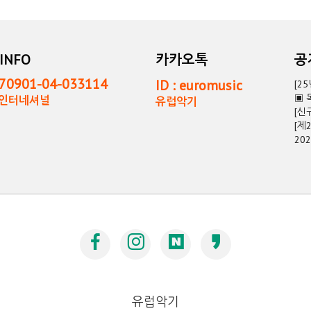
INFO
카카오톡
0901-04-033114
ID : euromusic
[2
▣ 
독인터네셔널
유럽악기
[신
[제
20
유럽악기