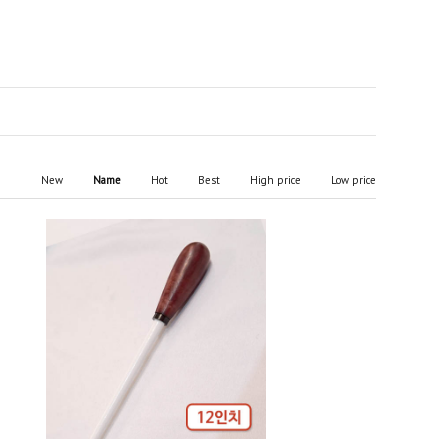
New
Name
Hot
Best
High price
Low price