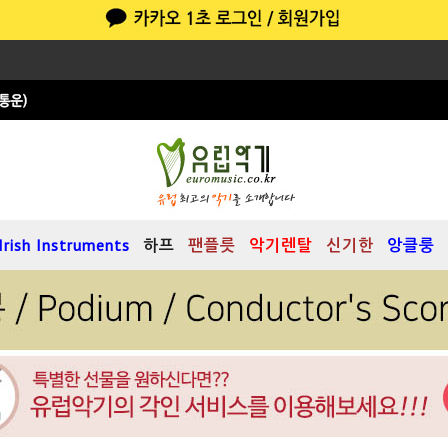
Irish Instruments
하프
팬플릇
악기렌탈
신기한
앙클룽