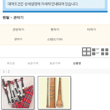
렌탈
>
관악기
건반악기
현악기
타악기
관악기
스탠드/기타
최신순
낮은가격
높은가격
상품명
1 - 2