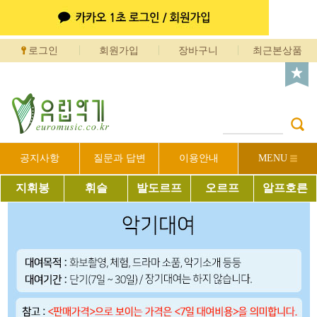
로그인
회원가입
장바구니
최근본상품
공지사항
질문과 답변
이용안내
MENU
지휘봉
휘슬
발도르프
오르프
알프호른