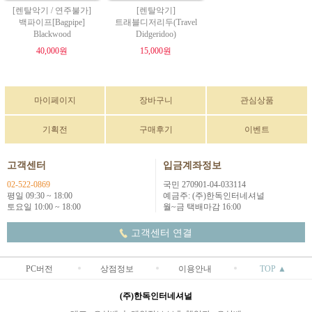
[렌탈악기 / 연주불가]
[렌탈악기]
백파이프[Bagpipe]
트래블디저리두(Travel
Blackwood
Didgeridoo)
40,000원
15,000원
마이페이지
장바구니
관심상품
기획전
구매후기
이벤트
고객센터
입금계좌정보
02-522-0869
국민 270901-04-033114
평일 09:30 ~ 18:00
예금주: (주)한독인터네셔널
토요일 10:00 ~ 18:00
월~금 택배마감 16:00
고객센터 연결
PC버전
상점정보
이용안내
TOP ▲
(주)한독인터네셔널