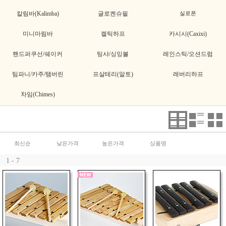
칼림바(Kalimba)
글로켄슈필
실로폰
미니마림바
켈틱하프
카시시(Caxixi)
핸드퍼쿠선/쉐이커
팅샤/싱잉볼
레인스틱/오션드럼
팀파니/카주/탬버린
프살테리(알토)
레버리하프
차임(Chimes)
최신순
낮은가격
높은가격
상품명
1 - 7