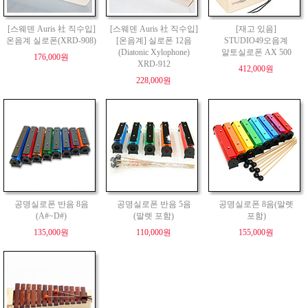
[스웨덴 Auris 社 직수입]
[스웨덴 Auris 社 직수입]
[재고 있음]
온음계 실로폰(XRD-908)
[온음계] 실로폰 12음
STUDIO49오음계
(Diatonic Xylophone)
알토실로폰 AX 500
176,000원
XRD-912
412,000원
228,000원
공명실로폰 반음 8음
공명실로폰 반음 5음
공명실로폰 8음(말렛
(A#~D#)
(말렛 포함)
포함)
135,000원
110,000원
155,000원