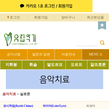
로그인
회원가입
장바구니
최근본상품
공지사항
질문과 답변
이용안내
MENU
지휘봉
휘슬
발도르프
오르프
알프호른
음악치료
>
실로폰
코시차임(Koshi Chime)
라이어(Leier/Lyre)
리코더