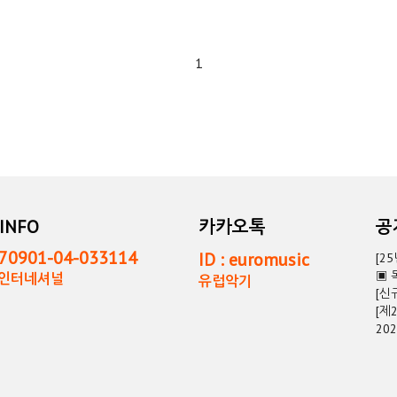
1
INFO
카카오톡
0901-04-033114
ID : euromusic
[2
▣ 
독인터네셔널
유럽악기
[신
[제
20