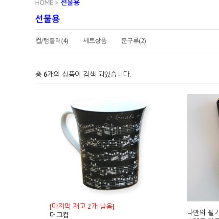
HOME
>
선물용
선물용
컵/텀블러(4)
세트상품
문구류(2)
총
6
개의 상품이 검색 되었습니다.
[마지막 재고 2개 남음]
나만의 필
머그컵