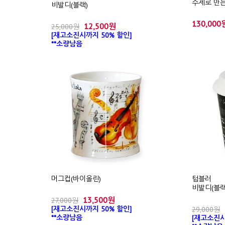
수제로 만든
비발디(블랙)
130,000
12,500원
25,000원
[재고소진시까지 50% 할인]
**소량남음
머그컵(바이올린)
텀블러
비발디(블랙
13,500원
27,000원
[재고소진시까지 50% 할인]
29,000원
**소량남음
[재고소진시