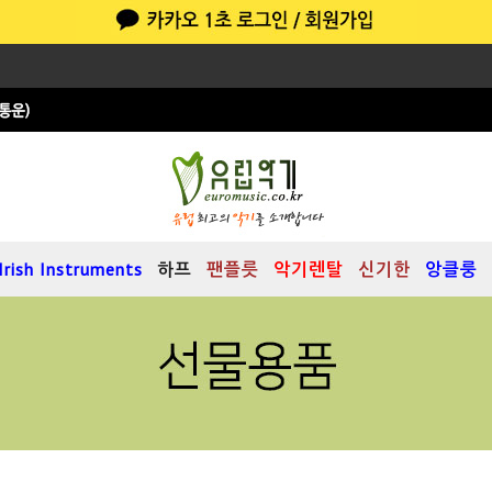
Irish Instruments
하프
팬플릇
악기렌탈
신기한
앙클룽