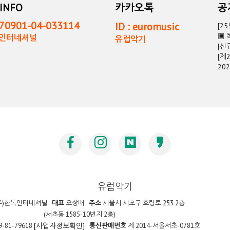
INFO
카카오톡
0901-04-033114
ID : euromusic
[2
▣ 
독인터네셔널
유럽악기
[신
[제
20
유럽악기
주)한독인터네셔널
대표
오상배
주소
서울시 서초구 효령로 253 2층
(서초동 1585-10번지 2층)
9-81-79618
통신판매번호
제 2014-서울서초-0781호
[사업자정보확인]