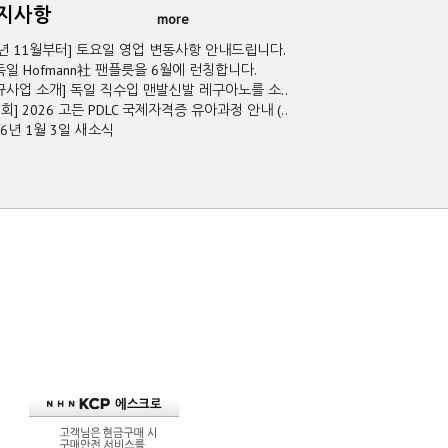
공지사항
more
5년 11월부터] 토요일 영업 변동사항 안내드립니다.
독일 Hofmann社 팬플릇을 6월에 런칭합니다.
규사업 소개] 독일 직수입 맨발신발 레구아노를 소..
2회] 2026 고든 PDLC 국제자격증 유아과정 안내 (..
26년 1월 3일 새소식