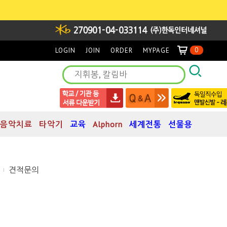
0
LOGIN
JOIN
ORDER
MYPAGE
음악치료
타악기
교육
Alphorn
세계전통
선물용
견적문의