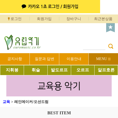
로그인
회원가입
장바구니
최근본상품
공지사항
질문과 답변
이용안내
MENU
지휘봉
휘슬
발도르프
오르프
알프호른
교육
>
레인메이커/오션드럼
BEST ITEM