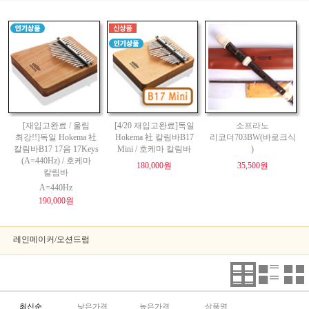
[재입고완료 / 울림
[4/20 재입고완료]독일
소프라노
최강!!]독일 Hokema 社
Hokema 社 칼림바B17
리코더703BW(바로크식
칼림바B17 17음 17Keys
Mini / 호케마 칼림바
)
(A=440Hz) / 호케마
180,000원
35,500원
칼림바
A=440Hz
190,000원
레인메이커/오션드럼
최신순
낮은가격
높은가격
상품명