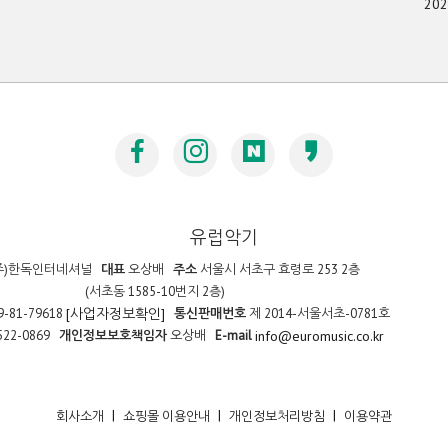
20
유럽악기
주)한독인터네셔널
대표
오상배
주소
서울시 서초구 효령로 253 2층
(서초동 1585-10번지 2층)
9-81-79618
통신판매번호
제 2014-서울서초-0781호
[사업자정보확인]
522-0869
개인정보보호책임자
오상배
E-mail
info@euromusic.co.kr
|
|
|
회사소개
쇼핑몰 이용안내
개인정보처리방침
이용약관