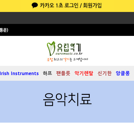
Irish Instruments
하프
팬플릇
악기렌탈
신기한
앙클룽