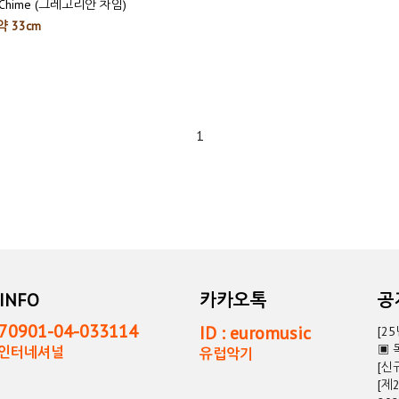
n Chime (그레고리안 차임)
약 33cm
1
INFO
카카오톡
0901-04-033114
ID : euromusic
[2
▣ 
독인터네셔널
유럽악기
[신
[제