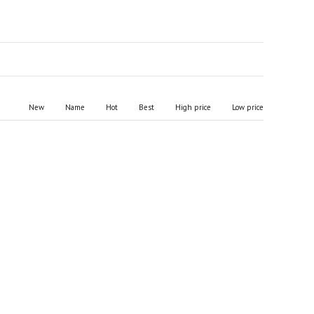
New
Name
Hot
Best
High price
Low price