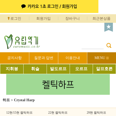
로그인
회원가입
장바구니
최근본상품
공지사항
질문과 답변
이용안내
MENU
지휘봉
휘슬
발도르프
오르프
알프호른
하프
>
Crystal Harp
12현/15현 켈틱하프
22현 켈틱하프
29현 켈틱하프