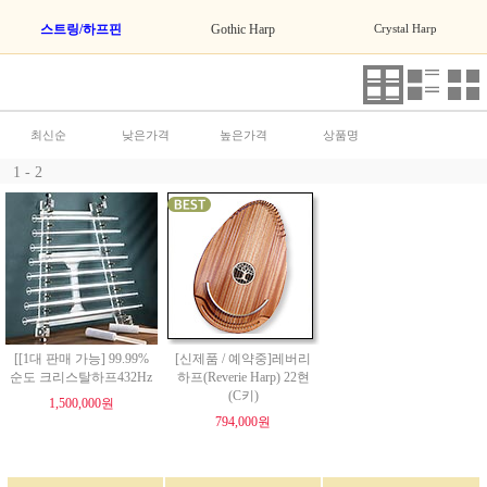
스트링/하프핀
Gothic Harp
Crystal Harp
최신순
낮은가격
높은가격
상품명
1 - 2
[[1대 판매 가능] 99.99%
[신제품 / 예약중]레버리
순도 크리스탈하프432Hz
하프(Reverie Harp) 22현
(C키)
1,500,000원
794,000원