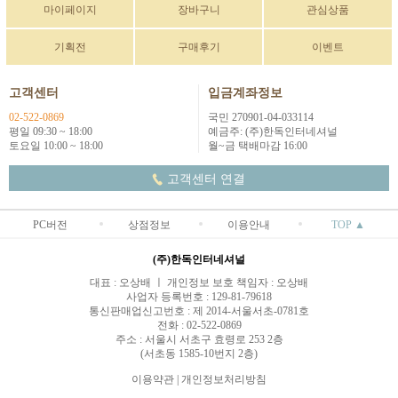
마이페이지
장바구니
관심상품
기획전
구매후기
이벤트
고객센터
입금계좌정보
02-522-0869
국민 270901-04-033114
평일 09:30 ~ 18:00
예금주: (주)한독인터네셔널
토요일 10:00 ~ 18:00
월~금 택배마감 16:00
고객센터 연결
PC버전
상점정보
이용안내
TOP ▲
(주)한독인터네셔널
대표 : 오상배 ㅣ 개인정보 보호 책임자 : 오상배
사업자 등록번호 : 129-81-79618
통신판매업신고번호 : 제 2014-서울서초-0781호
전화 : 02-522-0869
주소 : 서울시 서초구 효령로 253 2층
(서초동 1585-10번지 2층)
이용약관
|
개인정보처리방침