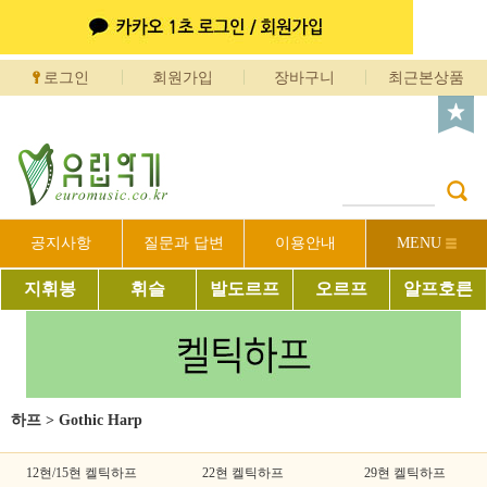
로그인
회원가입
장바구니
최근본상품
공지사항
질문과 답변
이용안내
MENU
지휘봉
휘슬
발도르프
오르프
알프호른
하프
>
Gothic Harp
12현/15현 켈틱하프
22현 켈틱하프
29현 켈틱하프