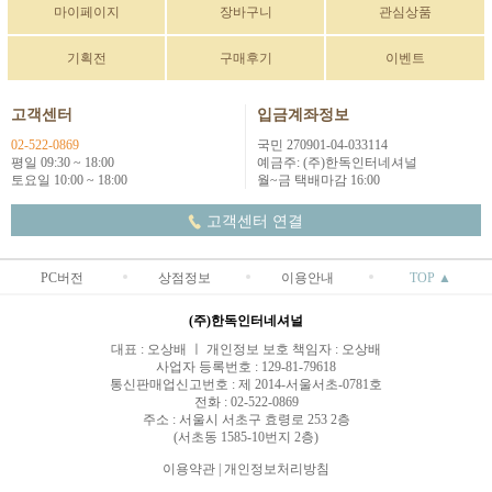
마이페이지
장바구니
관심상품
기획전
구매후기
이벤트
고객센터
입금계좌정보
02-522-0869
국민 270901-04-033114
평일 09:30 ~ 18:00
예금주: (주)한독인터네셔널
토요일 10:00 ~ 18:00
월~금 택배마감 16:00
고객센터 연결
PC버전
상점정보
이용안내
TOP ▲
(주)한독인터네셔널
대표 : 오상배 ㅣ 개인정보 보호 책임자 : 오상배
사업자 등록번호 : 129-81-79618
통신판매업신고번호 : 제 2014-서울서초-0781호
전화 : 02-522-0869
주소 : 서울시 서초구 효령로 253 2층
(서초동 1585-10번지 2층)
이용약관
|
개인정보처리방침