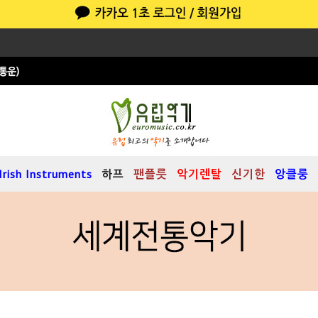
Irish Instruments
하프
팬플릇
악기렌탈
신기한
앙클룽