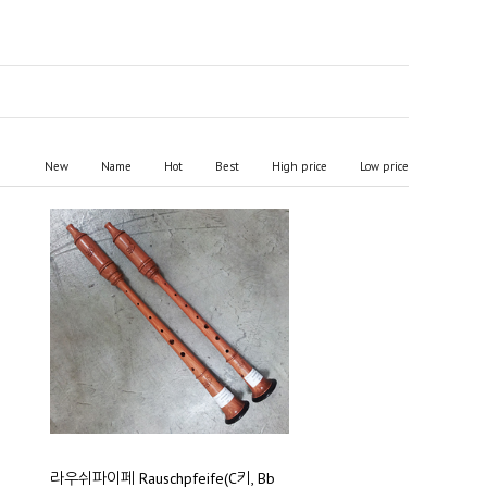
New
Name
Hot
Best
High price
Low price
라우쉬파이페 Rauschpfeife(C키, Bb