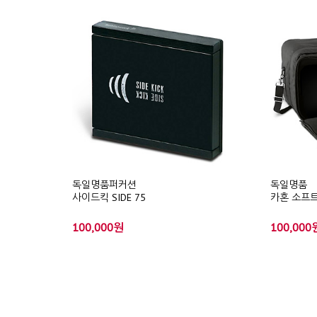
독일명품퍼커션
독일명품
사이드킥 SIDE 75
카혼 소프트
100,000원
100,000