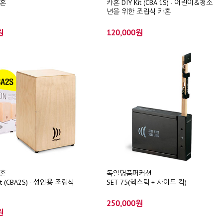
혼
카혼 DIY Kit (CBA 1S) - 어린이&청소
년을 위한 조립식 카혼
원
120,000원
혼
독일명품퍼커션
it (CBA2S) - 성인용 조립식
SET 75(헥스틱 + 사이드 킥)
250,000원
원