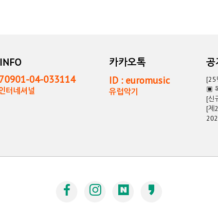
INFO
카카오톡
0901-04-033114
ID : euromusic
[2
▣ 
독인터네셔널
유럽악기
[신
[제
20