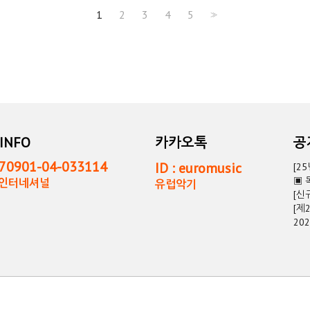
1
2
3
4
5
>>
INFO
카카오톡
0901-04-033114
ID : euromusic
[2
▣ 
독인터네셔널
유럽악기
[신
[제
20