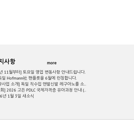
공지사항
more
5년 11월부터] 토요일 영업 변동사항 안내드립니다.
독일 Hofmann社 팬플릇을 6월에 런칭합니다.
규사업 소개] 독일 직수입 맨발신발 레구아노를 소..
2회] 2026 고든 PDLC 국제자격증 유아과정 안내 (..
26년 1월 3일 새소식