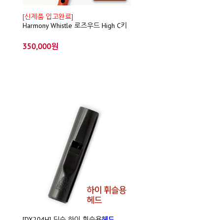
[신제품 입고완료]
Harmony Whistle 로즈우드 High C키
350,000원
[DX204H] 딕슨 하이 휘슬용
헤드