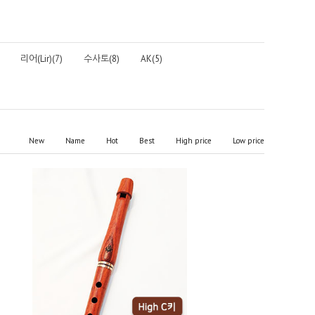
리어(Lir)(7)
수사토(8)
AK(5)
New
Name
Hot
Best
High price
Low price