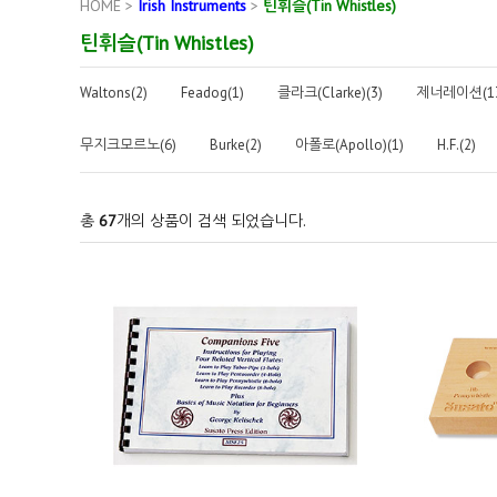
HOME
>
Irish Instruments
>
틴휘슬(Tin Whistles)
틴휘슬(Tin Whistles)
Waltons(2)
Feadog(1)
클라크(Clarke)(3)
제너레이션(13
무지크모르노(6)
Burke(2)
아폴로(Apollo)(1)
H.F.(2)
총
67
개의 상품이 검색 되었습니다.