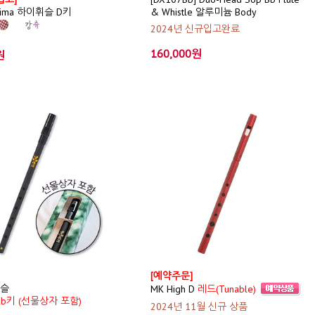
ima 하이휘슬 D키
& Whistle 알루미늄 Body
2024년 신규입고완료
160,000원
원
[예약주문]
휘슬
MK High D
레드
(Tunable)
Eb키 (선물상자 포함)
2024년 11월 신규 상품