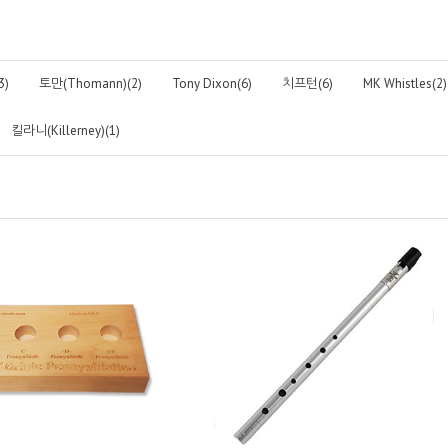
)
토만(Thomann)(2)
Tony Dixon(6)
치프턴(6)
MK Whistles(2)
킬라니(Killerney)(1)