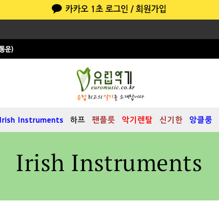
Irish Instruments
하프
팬플릇
악기렌탈
신기한
앙클룽