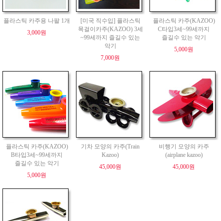
플라스틱 카주용 나팔 1개
[미국 직수입] 플라스틱
플라스틱 카주(KAZOO)
목걸이카주(KAZOO) 3세
C타입3세~99세까지
3,000원
~99세까지 즐길수 있는
즐길수 있는 악기
악기
5,000원
7,000원
플라스틱 카주(KAZOO)
기차 모양의 카주(Train
비행기 모양의 카주
B타입3세~99세까지
Kazoo)
(airplane kazoo)
즐길수 있는 악기
45,000원
45,000원
5,000원