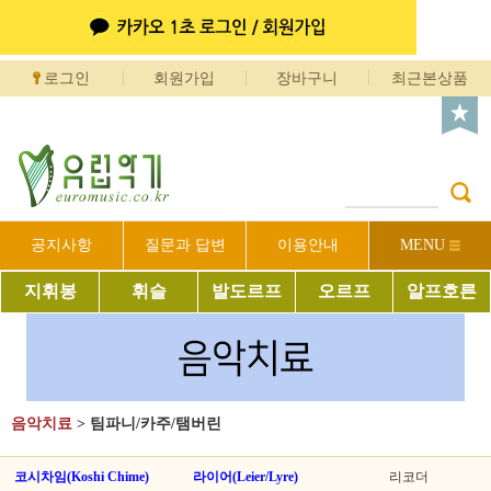
로그인
회원가입
장바구니
최근본상품
공지사항
질문과 답변
이용안내
MENU
지휘봉
휘슬
발도르프
오르프
알프호른
음악치료
>
팀파니/카주/탬버린
코시차임(Koshi Chime)
라이어(Leier/Lyre)
리코더