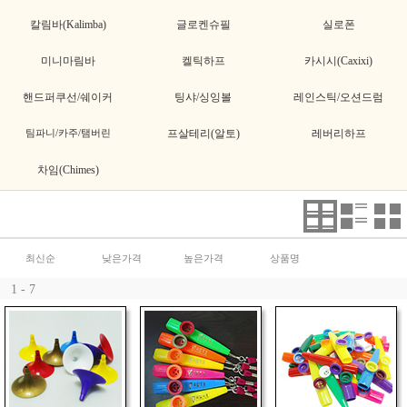
칼림바(Kalimba)
글로켄슈필
실로폰
미니마림바
켈틱하프
카시시(Caxixi)
핸드퍼쿠선/쉐이커
팅샤/싱잉볼
레인스틱/오션드럼
팀파니/카주/탬버린
프살테리(알토)
레버리하프
차임(Chimes)
최신순
낮은가격
높은가격
상품명
1 - 7