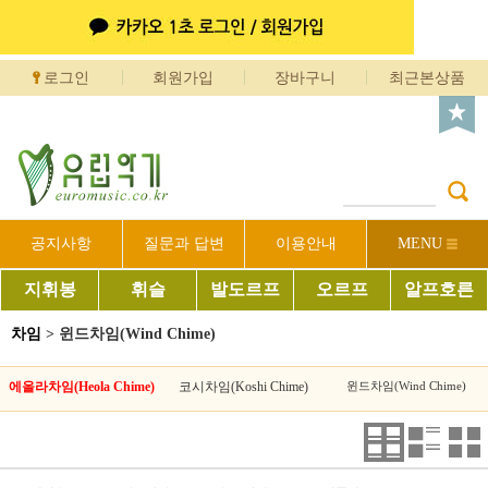
로그인
회원가입
장바구니
최근본상품
공지사항
질문과 답변
이용안내
MENU
지휘봉
휘슬
발도르프
오르프
알프호른
차임
>
윈드차임(Wind Chime)
에올라차임(Heola Chime)
코시차임(Koshi Chime)
윈드차임(Wind Chime)