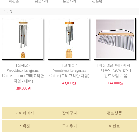
최신순
낮은가격
높은가격
상품명
1 - 3
[신제품 /
[신제품 /
[매장샘플 1대 / 마지막
Woodstock]Gregorian
Woodstock]Gregorian
제품임 / 20% 할인]
Chime - Tenor (그레고리안
Chime (그레고리안 차임)
윈드차임 25음
차임 - 테너)
43,000원
144,000원
180,000원
마이페이지
장바구니
관심상품
기획전
구매후기
이벤트