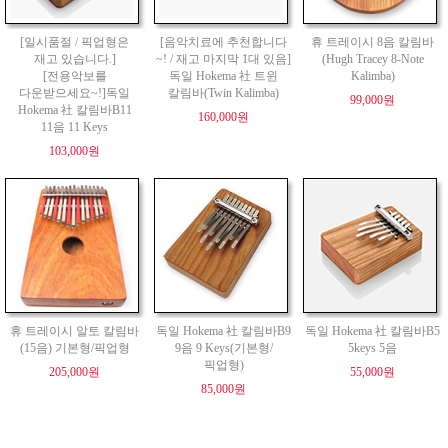
[일시품절 / 픽업형은
[음악치료에 추천합니다
휴 트레이시 8음 칼림바
재고 있습니다.]
~! / 재고 마지막 1대 있음]
(Hugh Tracey 8-Note
[전용악보를
독일 Hokema 社 트윈
Kalimba)
다운받으세요~!]독일
칼림바(Twin Kalimba)
99,000원
Hokema 社 칼림바B11
160,000원
11음 11 Keys
103,000원
휴 트레이시 알토 칼림바
독일 Hokema 社 칼림바B9
독일 Hokema 社 칼림바B5
(15음) 기본형/픽업형
9음 9 Keys(기본형/
5keys 5음
픽업형)
205,000원
55,000원
85,000원