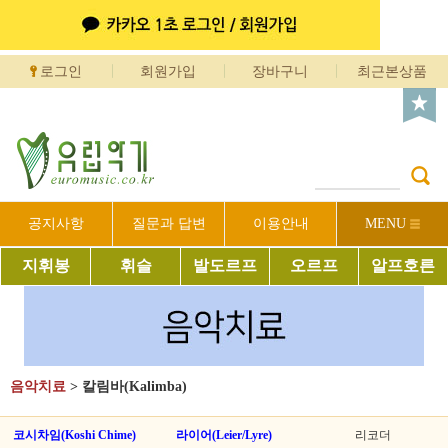
로그인
회원가입
장바구니
최근본상품
공지사항
질문과 답변
이용안내
MENU
지휘봉
휘슬
발도르프
오르프
알프호른
음악치료
>
칼림바(Kalimba)
코시차임(Koshi Chime)
라이어(Leier/Lyre)
리코더