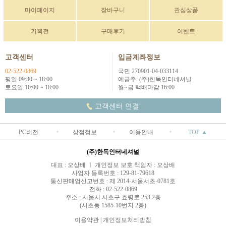
마이페이지
장바구니
관심상품
기획전
구매후기
이벤트
고객센터
입금계좌정보
02-522-0869
국민 270901-04-033114
평일 09:30 ~ 18:00
예금주: (주)한독인터네셔널
토요일 10:00 ~ 18:00
월~금 택배마감 16:00
고객센터 연결
PC버전
상점정보
이용안내
TOP ▲
(주)한독인터네셔널
대표 : 오상배 ㅣ 개인정보 보호 책임자 : 오상배
사업자 등록번호 : 129-81-79618
통신판매업신고번호 : 제 2014-서울서초-0781호
전화 : 02-522-0869
주소 : 서울시 서초구 효령로 253 2층
(서초동 1585-10번지 2층)
이용약관
|
개인정보처리방침