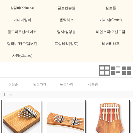
칼림바(Kalimba)
글로켄슈필
실로폰
미니마림바
켈틱하프
카시시(Caxixi)
핸드퍼쿠선/쉐이커
팅샤/싱잉볼
레인스틱/오션드럼
팀파니/카주/탬버린
프살테리(알토)
레버리하프
차임(Chimes)
최신순
낮은가격
높은가격
상품명
1 - 6