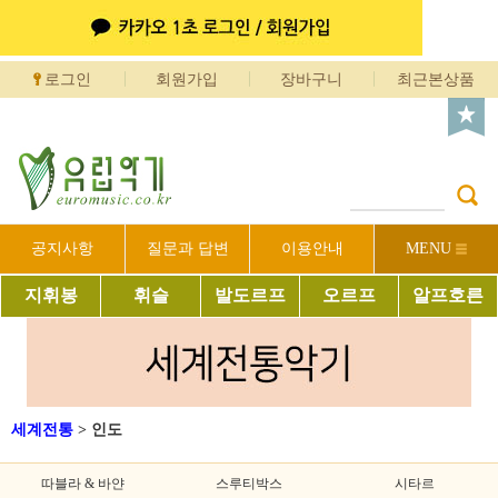
로그인
회원가입
장바구니
최근본상품
공지사항
질문과 답변
이용안내
MENU
지휘봉
휘슬
발도르프
오르프
알프호른
세계전통
>
인도
따블라 & 바얀
스루티박스
시타르