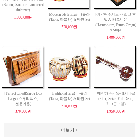
(Santur; Santoor; hammered
dulcimer)
Modern Style 고급 타블라
[예약해주세요~ / 입고 후
1,800,000원
(Tabla; 따블라) & 바얀 Set
발송]하모니움
(Harmonium, Pump Organ)
520,000원
5 Stops
1,000,000원
[Perfect tuned]Shruti Box
Traditional 고급 타블라
[예약해주세요~!]시타르
Large (스루티박스,
(Tabla; 따블라) & 바얀 Set
(Sitar, Setar, Full Deco,
전문가용)
최고급모델)
520,000원
370,000원
1,950,000원
더보기 +