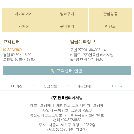
마이페이지
장바구니
관심상품
기획전
구매후기
이벤트
고객센터
입금계좌정보
02-522-0869
국민 270901-04-033114
평일 09:30 ~ 18:00
예금주: (주)한독인터네셔널
토요일 10:00 ~ 18:00
월~금 택배마감 16:00
고객센터 연결
PC버전
상점정보
이용안내
TOP ▲
(주)한독인터네셔널
대표 : 오상배 ㅣ 개인정보 보호 책임자 : 오상배
사업자 등록번호 : 129-81-79618
통신판매업신고번호 : 제 2014-서울서초-0781호
전화 : 02-522-0869
주소 : 서울시 서초구 효령로 253 2층
(서초동 1585-10번지 2층)