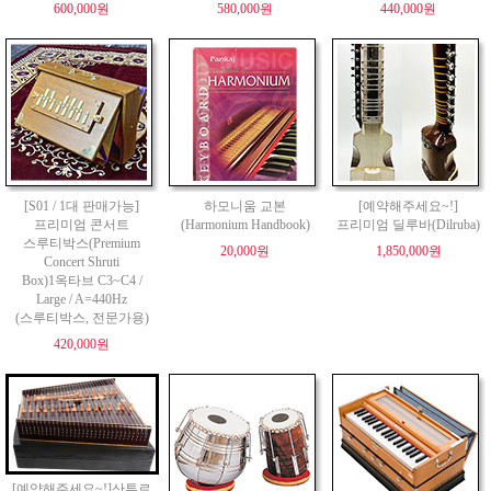
600,000원
580,000원
440,000원
[S01 / 1대 판매가능]
하모니움 교본
[예약해주세요~!]
프리미엄 콘서트
(Harmonium Handbook)
프리미엄 딜루바(Dilruba)
스루티박스(Premium
20,000원
1,850,000원
Concert Shruti
Box)1옥타브 C3~C4 /
Large / A=440Hz
(스루티박스, 전문가용)
420,000원
[예약해주세요~!]산투르