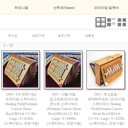
하모니움
산투르(Santur)
프리미엄 딜루바
최신순
낮은가격
높은가격
상품명
1 - 12
[S04 / 1대 판매가능]
[S03 / 12월 10일
[S02 / 재고없음 /
프리미엄 스루티박스
입고완료]프리미엄
예약해주세요~]프리미엄
Healing Pitch(Premium
콘서트 스루티박스
스루티박스 Healing
Concert Shruti
(Premium Concert Shruti
Pitch(Premium Concert
Box)3옥타브 C2~B4 /
Box)3옥타브 C2~B4 /
Shruti Box)1옥타브
Large / A=432Hz
Large / A=440Hz
C3~C4 / Large / A=432Hz
(스루티박스, 전문가용)
(스루티박스, 전문가용)
(스루티박스, 전문가용)