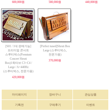
600,000원
580,000원
440,000원
[S01 / 1대 판매가능]
[Perfect tuned]Shruti Box
프리미엄 콘서트
Large (스루티박스,
스루티박스(Premium
전문가용)
Concert Shruti
370,000원
Box)1옥타브 C3~C4 /
Large / A=440Hz
(스루티박스, 전문가용)
420,000원
마이페이지
장바구니
관심상품
기획전
구매후기
이벤트