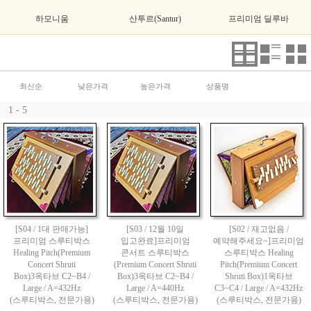
하모니움
산투르(Santur)
프리미엄 딜루바
최신순
낮은가격
높은가격
상품명
1 - 5
[S04 / 1대 판매가능]
[S03 / 12월 10일
[S02 / 재고없음 /
프리미엄 스루티박스
입고완료]프리미엄
예약해주세요~]프리미엄
Healing Pitch(Premium
콘서트 스루티박스
스루티박스 Healing
Concert Shruti
(Premium Concert Shruti
Pitch(Premium Concert
Box)3옥타브 C2~B4 /
Box)3옥타브 C2~B4 /
Shruti Box)1옥타브
Large / A=432Hz
Large / A=440Hz
C3~C4 / Large / A=432Hz
(스루티박스, 전문가용)
(스루티박스, 전문가용)
(스루티박스, 전문가용)