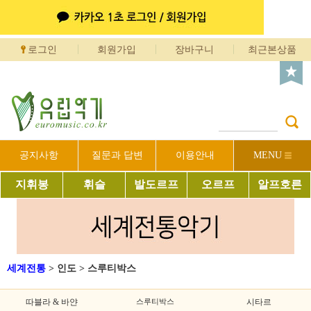
로그인
회원가입
장바구니
최근본상품
공지사항
질문과 답변
이용안내
MENU
지휘봉
휘슬
발도르프
오르프
알프호른
세계전통
>
인도
>
스루티박스
따블라 & 바얀
스루티박스
시타르