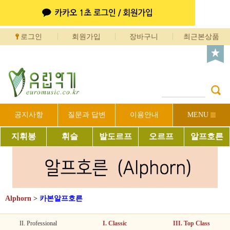
로그인
회원가입
장바구니
최근본상품
공지사항
질문과 답변
이용안내
MENU
지휘봉
휘슬
발도르프
오르프
알프호른
Alphorn
>
카본알프호른
II. Professional
I. Classic
III. Top Class