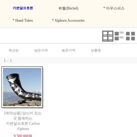
카본알프호른
뷔헬(Büchel)
* 마우스피스
* Hand Tubes
* Alphorn Accessories
최신순
낮은가격
높은가격
상품명
1 - 1
[예약상품] 당신이 있는
곳 함께하는
카본알프호른 Carbon
Alphorn
9,500,000원