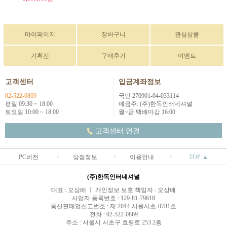
마이페이지
장바구니
관심상품
기획전
구매후기
이벤트
고객센터
입금계좌정보
02-522-0869
국민 270901-04-033114
평일 09:30 ~ 18:00
예금주: (주)한독인터네셔널
토요일 10:00 ~ 18:00
월~금 택배마감 16:00
고객센터 연결
PC버전
상점정보
이용안내
TOP ▲
(주)한독인터네셔널
대표 : 오상배 ㅣ 개인정보 보호 책임자 : 오상배
사업자 등록번호 : 129-81-79618
통신판매업신고번호 : 제 2014-서울서초-0781호
전화 : 02-522-0869
주소 : 서울시 서초구 효령로 253 2층