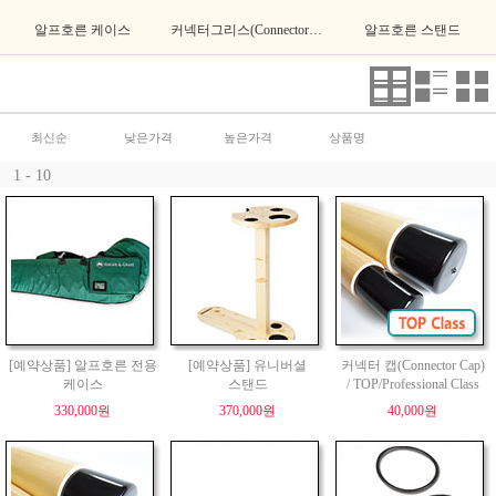
알프호른 케이스
커넥터그리스(Connector Grease)
알프호른 스탠드
최신순
낮은가격
높은가격
상품명
1 - 10
[예약상품] 알프호른 전용
[예약상품] 유니버셜
커넥터 캡(Connector Cap)
케이스
스탠드
/ TOP/Professional Class
330,000원
370,000원
40,000원