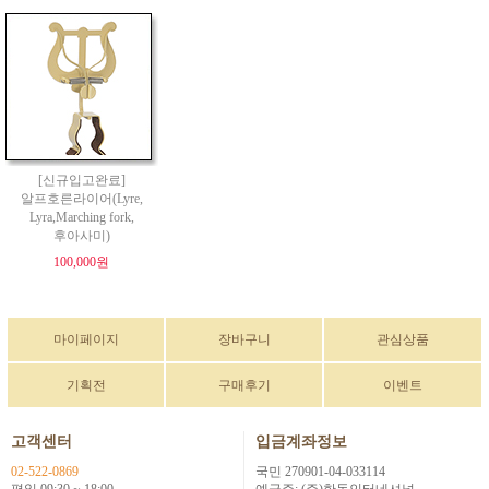
[신규입고완료]
알프호른라이어(Lyre,
Lyra,Marching fork,
후아사미)
100,000원
마이페이지
장바구니
관심상품
기획전
구매후기
이벤트
고객센터
입금계좌정보
02-522-0869
국민 270901-04-033114