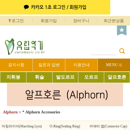
로그인
회원가입
장바구니
최근본상품
공지사항
질문과 답변
이용안내
MENU
지휘봉
휘슬
발도르프
오르프
알프호른
Alphorn
>
* Alphorn Accessories
마칭라이어(Marching Lyra)
O-Ring(Sealing Ring)
커넥터 캡(Connector Cap)