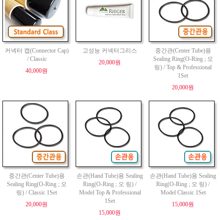
커넥터 캡(Connector Cap)
고성능 커넥터그리스
중간관(Center Tube)용
/ Classic
Sealing Ring(O-Ring ; 오
20,000원
링) / Top & Professional
40,000원
1Set
20,000원
중간관(Center Tube)용
손관(Hand Tube)용 Sealing
손관(Hand Tube)용 Sealing
Sealing Ring(O-Ring ; 오
Ring(O-Ring ; 오 링) /
Ring(O-Ring ; 오 링) /
링) / Classic 1Set
Model Top & Professional
Model Classic 1Set
1Set
20,000원
15,000원
15,000원