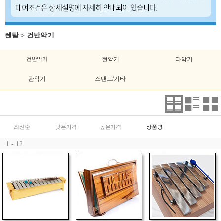
렌탈
>
건반악기
건반악기
현악기
타악기
관악기
스탠드/기타
최신순
낮은가격
높은가격
상품명
1 - 12