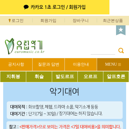
로그인
회원가입
장바구니
최근본상품
공지사항
질문과 답변
이용안내
MENU
지휘봉
휘슬
발도르프
오르프
알프호른