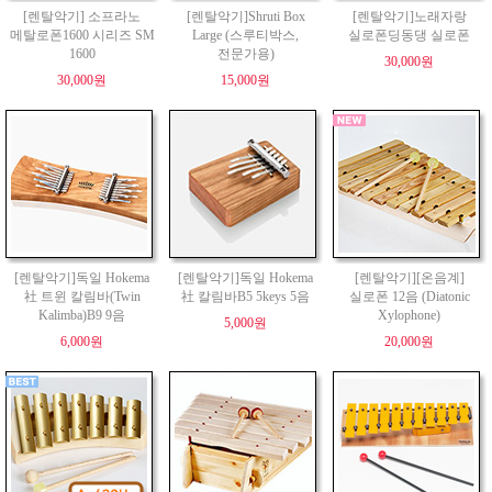
[렌탈악기] 소프라노
[렌탈악기]Shruti Box
[렌탈악기]노래자랑
메탈로폰1600 시리즈 SM
Large (스루티박스,
실로폰딩동댕 실로폰
1600
전문가용)
30,000원
30,000원
15,000원
[렌탈악기]독일 Hokema
[렌탈악기]독일 Hokema
[렌탈악기][온음계]
社 트윈 칼림바(Twin
社 칼림바B5 5keys 5음
실로폰 12음 (Diatonic
Kalimba)B9 9음
Xylophone)
5,000원
6,000원
20,000원