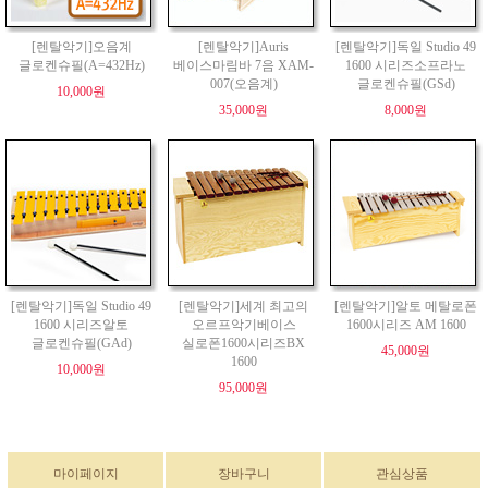
[렌탈악기]오음계
[렌탈악기]Auris
[렌탈악기]독일 Studio 49
글로켄슈필(A=432Hz)
베이스마림바 7음 XAM-
1600 시리즈소프라노
007(오음계)
글로켄슈필(GSd)
10,000원
35,000원
8,000원
[렌탈악기]독일 Studio 49
[렌탈악기]세계 최고의
[렌탈악기]알토 메탈로폰
1600 시리즈알토
오르프악기베이스
1600시리즈 AM 1600
글로켄슈필(GAd)
실로폰1600시리즈BX
45,000원
1600
10,000원
95,000원
마이페이지
장바구니
관심상품