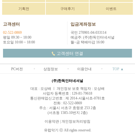
기획전
구매후기
이벤트
고객센터
입금계좌정보
02-522-0869
국민 270901-04-033114
평일 09:30 ~ 18:00
예금주: (주)한독인터네셔널
토요일 10:00 ~ 18:00
월~금 택배마감 16:00
고객센터 연결
PC버전
상점정보
이용안내
TOP ▲
(주)한독인터네셔널
대표 : 오상배 ㅣ 개인정보 보호 책임자 : 오상배
사업자 등록번호 : 129-81-79618
통신판매업신고번호 : 제 2014-서울서초-0781호
전화 : 02-522-0869
주소 : 서울시 서초구 효령로 253 2층
(서초동 1585-10번지 2층)
이용약관
|
개인정보처리방침
유럽악기 ⓒ All rights reserved.