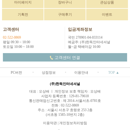
마이페이지
장바구니
관심상품
기획전
구매후기
이벤트
고객센터
입금계좌정보
02-522-0869
국민 270901-04-033114
평일 09:30 ~ 18:00
예금주: (주)한독인터네셔널
토요일 10:00 ~ 18:00
월~금 택배마감 16:00
고객센터 연결
PC버전
상점정보
이용안내
TOP ▲
(주)한독인터네셔널
대표 : 오상배 ㅣ 개인정보 보호 책임자 : 오상배
사업자 등록번호 : 129-81-79618
통신판매업신고번호 : 제 2014-서울서초-0781호
전화 : 02-522-0869
주소 : 서울시 서초구 효령로 253 2층
(서초동 1585-10번지 2층)
이용약관
|
개인정보처리방침