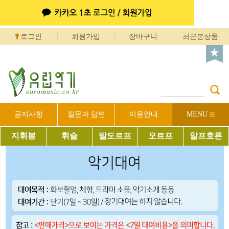
로그인
회원가입
장바구니
최근본상품
공지사항
질문과 답변
이용안내
MENU
지휘봉
휘슬
발도르프
오르프
알프호른