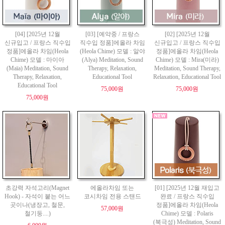
[04] [2025년 12월
[03] [예약중 / 프랑스
[02] [2025년 12월
신규입고 / 프랑스 직수입
직수입 정품]에올라 차임
신규입고 / 프랑스 직수입
정품]에올라 차임(Heola
(Heola Chime) 모델 : 알야
정품]에올라 차임(Heola
Chime) 모델 : 마이아
(Alya) Meditation, Sound
Chime) 모델 : Mira(미라)
(Maïa) Meditation, Sound
Therapy, Relaxation,
Meditation, Sound Therapy,
Therapy, Relaxation,
Educational Tool
Relaxation, Educational Tool
Educational Tool
75,000원
75,000원
75,000원
초강력 자석고리(Magnet
에올라차임 또는
[01] [2025년 12월 재입고
Hook) - 자석이 붙는 어느
코시차임 전용 스탠드
완료 / 프랑스 직수입
곳이나(냉장고, 철문,
정품]에올라 차임(Heola
57,000원
철기둥....)
Chime) 모델 : Polaris
(북극성) Meditation, Sound