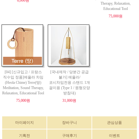
6,000원
Therapy, Relaxation,
Educational Tool
75,000원
[04] [신규입고 / 프랑스
[국내제작 / 당분간 공급
직수입 정품]에올라 차임
불가] 에올라/
(Heola Chime) Terre(땅)
코시차임전용 스탠드 1개
Meditation, Sound Therapy,
걸이용 (Type 1 / 원형모양
Relaxation, Educational Tool
받침대)
75,000원
31,000원
마이페이지
장바구니
관심상품
기획전
구매후기
이벤트