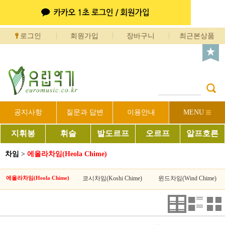
로그인
회원가입
장바구니
최근본상품
공지사항
질문과 답변
이용안내
MENU
지휘봉
휘슬
발도르프
오르프
알프호른
차임
>
에올라차임(Heola Chime)
에올라차임(Heola Chime)
코시차임(Koshi Chime)
윈드차임(Wind Chime)