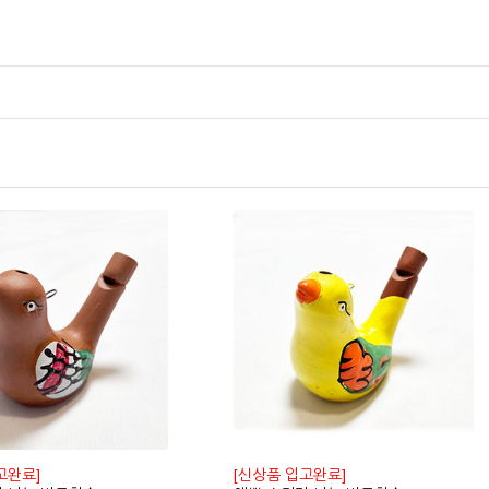
고완료]
[신상품 입고완료]