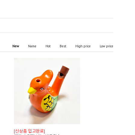
New
Name
Hot
Best
High price
Low price
[신상품 입고완료]