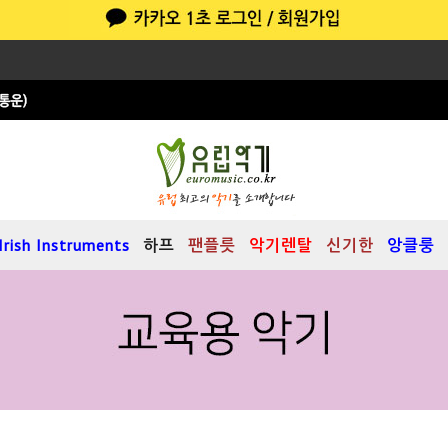
Irish Instruments
하프
팬플릇
악기렌탈
신기한
앙클룽