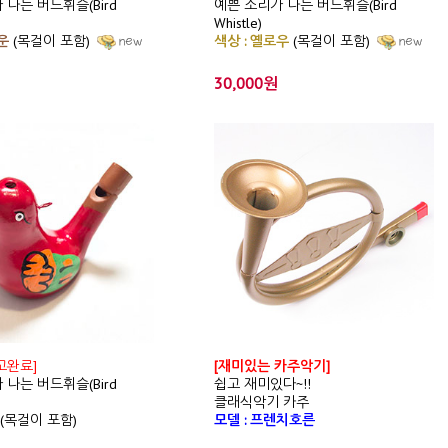
 나는 버드휘슬(Bird
예쁜 소리가 나는 버드휘슬(Bird
Whistle)
운
(목걸이 포함)
색상 : 옐로우
(목걸이 포함)
30,000원
고완료]
[재미있는 카주악기]
 나는 버드휘슬(Bird
쉽고 재미있다~!!
클래식악기 카주
(목걸이 포함)
모델 : 프렌치호른