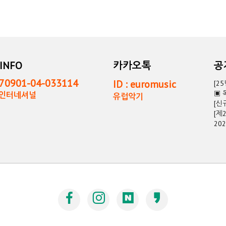
INFO
카카오톡
0901-04-033114
ID : euromusic
[2
▣ 
독인터네셔널
유럽악기
[신
[제
20