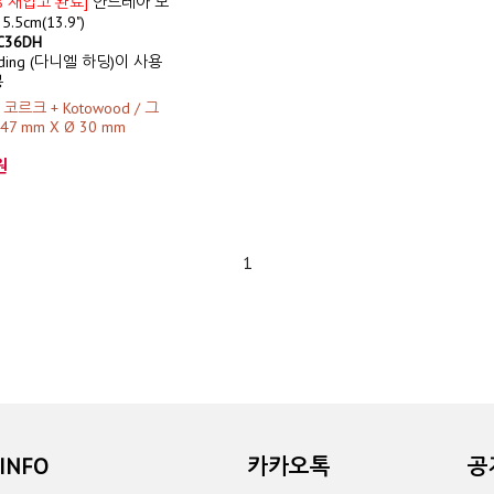
18 재입고 완료]
안드레아 보
.5cm(13.9")
 C36DH
arding (다니엘 하딩)이 사용
봉
: 코르크 + Kotowood / 그
47 mm X Ø 30 mm
원
1
INFO
카카오톡