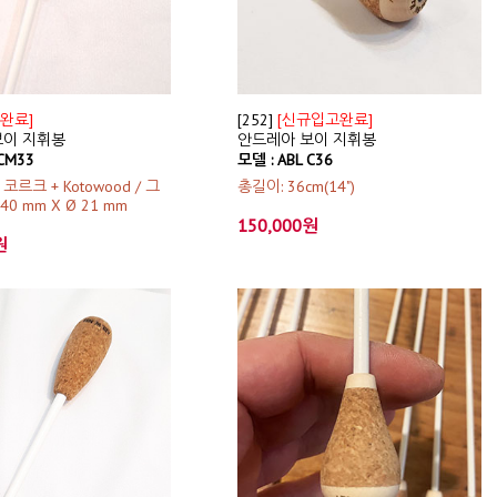
완료]
[252]
[신규입고완료]
보이 지휘봉
안드레아 보이 지휘봉
 CM33
모델 : ABL C36
: 코르크 + Kotowood / 그
총길이: 36cm(14")
40 mm X Ø 21 mm
150,000원
원