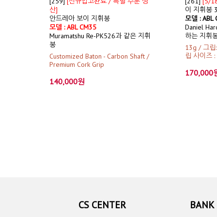
[259]
[신규입고완료 / 특별 주문 생
[261]
[5/
산]
이 지휘봉 35
안드레아 보이 지휘봉
모델 : ABL
모델 : ABL CM35
Daniel H
Muramatshu Re-PK526과 같은 지휘
하는 지휘
봉
13g / 그립
립 사이즈 : 
Customized Baton - Carbon Shaft /
Premium Cork Grip
170,000
140,000원
CS CENTER
BANK 