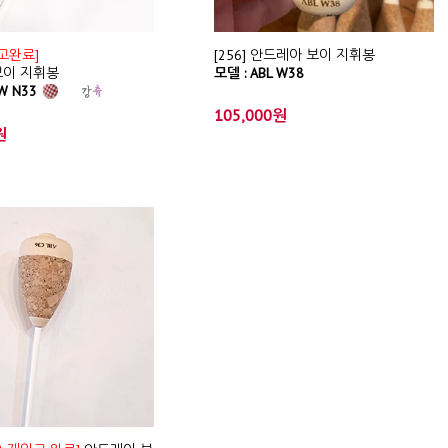
고완료]
[256] 안드레아 보이 지휘봉
보이 지휘봉
모델 : ABL W38
 W N33
105,000원
원