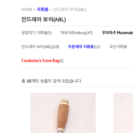
HOME
>
지휘봉
>
안드레아 보이(ABL)
안드레아 보이(ABL)
유럽악기 지휘봉(5)
픽보이(Pickboy)(47)
무라마츠 Muramat
안드레아 보이(ABL)(10)
주문제작 지휘봉
(12)
국산지휘봉
Conductor's Score Bag
(1)
총
10
개의 상품이 검색 되었습니다.