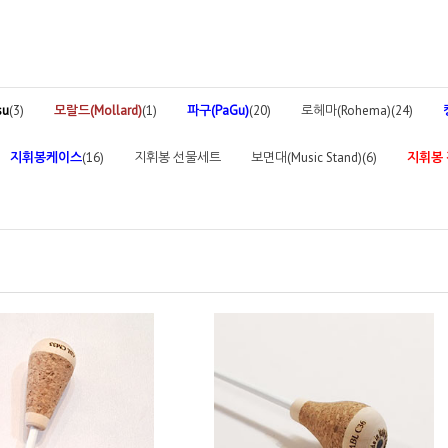
su
(3)
모랄드(Mollard)
(1)
파구(PaGu)
(20)
로헤마(Rohema)(24)
지휘봉케이스
(16)
지휘봉 선물세트
보면대(Music Stand)(6)
지휘봉