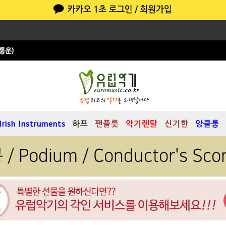
Irish Instruments
하프
팬플릇
악기렌탈
신기한
앙클룽