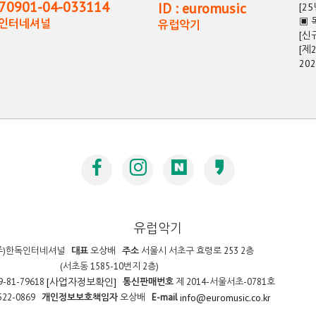
0901-04-033114
ID : euromusic
[2
▣ 
독인터네셔널
유럽악기
[신
[제
20
유럽악기
주)한독인터네셔널
대표
오상배
주소
서울시 서초구 효령로 253 2층
(서초동 1585-10번지 2층)
9-81-79618
통신판매번호
제 2014-서울서초-0781호
[사업자정보확인]
522-0869
개인정보보호책임자
오상배
E-mail
info@euromusic.co.kr