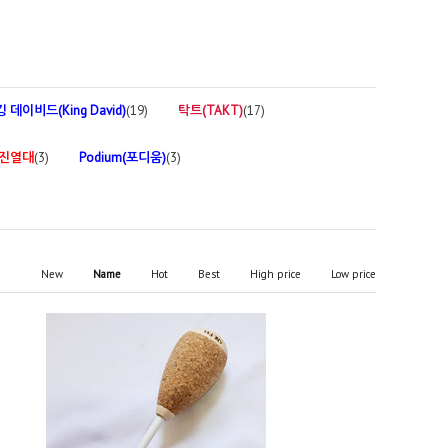
킹 데이비드(King David)
(19)
탁트(TAKT)
(17)
 진열대
(3)
Podium(포디움)
(3)
New
Name
Hot
Best
High price
Low price