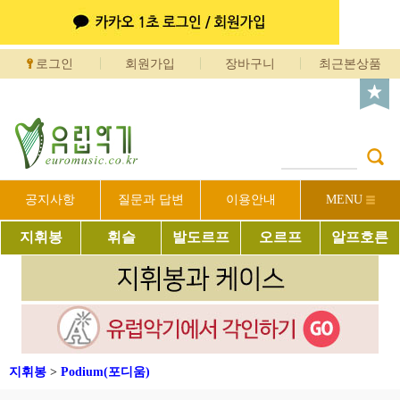
로그인
회원가입
장바구니
최근본상품
공지사항
질문과 답변
이용안내
MENU
지휘봉
휘슬
발도르프
오르프
알프호른
지휘봉
>
Podium(포디움)