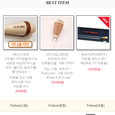
BEST ITEM
[최신기계로
[251] [입고완료]
픽보이(PICKBOY)
각인합니다!]유럽악기의
안드레아 보이
지휘봉 케이스 HC-
새로운 야심작!이니셜
지휘봉모델 : ABL CM33
90(38cm; 15"지휘봉)
각인 1줄각인 글자수를
15g / 그립: 코르크 +
150,000원
확인하세요~!
Kotowood / 그립 사이즈
지휘봉 또는 각종
: 40 mm X Ø 21 mm
케이스에 각인
150,000원
가능합니다.
20,000원
Podium(소형)
Podium(중형)
Podium(대형)