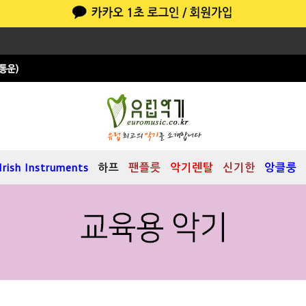
Irish Instruments
하프
팬플릇
악기렌탈
신기한
앙클룽