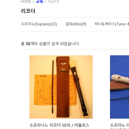
HOME
>
교육
>
리코더
리코더
소프라노(Soprano)(22)
알토(Alto)(9)
테너&베이스(Tanor & 
총
50
개의 상품이 검색 되었습니다.
소프라니노 리코더 507E / 아울로스
소프라노 