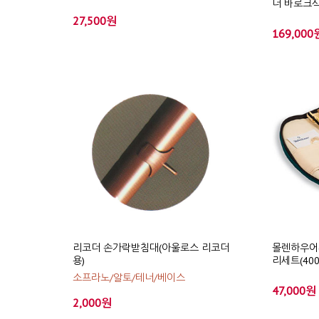
더 바로크
27,500원
169,000
리코더 손가락받침대(아울로스 리코더
몰렌하우어(M
용)
리세트(400
소프라노/알토/테너/베이스
47,000원
2,000원