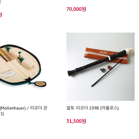
식
70,000원
원
ollenhauer) / 리코더 관
알토 리코더 209B (아울로스)
1)
31,500원