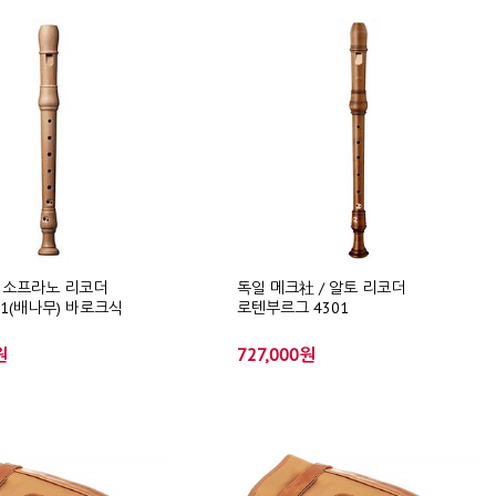
) / 소프라노 리코더
독일 메크社 / 알토 리코더
1301(배나무) 바로크식
로텐부르그 4301
원
727,000원