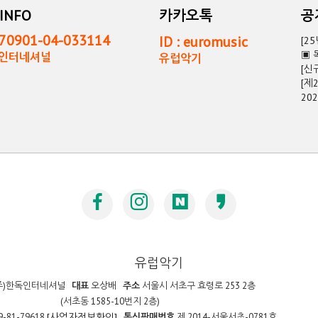
INFO
카카오톡
0901-04-033114
ID : euromusic
[2
▣ 
독인터네셔널
유럽악기
[신
[제
20
유럽악기
주)한독인터네셔널
대표
오상배
주소
서울시 서초구 효령로 253 2층
(서초동 1585-10번지 2층)
9-81-79618
통신판매번호
제 2014-서울서초-0781호
[사업자정보확인]