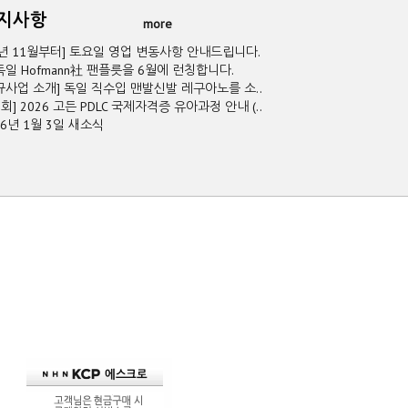
공지사항
more
5년 11월부터] 토요일 영업 변동사항 안내드립니다.
독일 Hofmann社 팬플릇을 6월에 런칭합니다.
규사업 소개] 독일 직수입 맨발신발 레구아노를 소..
2회] 2026 고든 PDLC 국제자격증 유아과정 안내 (..
26년 1월 3일 새소식