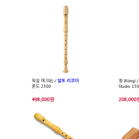
독일 메크社 /
알토 리코더
큉 (Küng
론도 2300
Studio 
498,000원
208,000