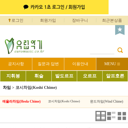
로그인
회원가입
장바구니
최근본상품
공지사항
질문과 답변
이용안내
MENU
지휘봉
휘슬
발도르프
오르프
알프호른
차임
>
코시차임(Koshi Chime)
에올라차임(Heola Chime)
코시차임(Koshi Chime)
윈드차임(Wind Chime)