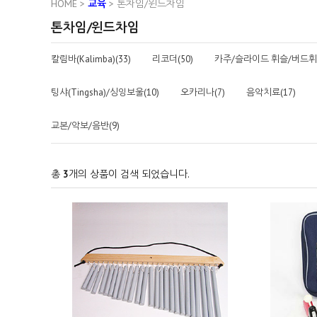
HOME
>
교육
>
톤차임/윈드차임
톤차임/윈드차임
칼림바(Kalimba)(33)
리코더(50)
카주/슬라이드 휘슬/버드휘슬
팅샤(Tingsha)/싱잉보울(10)
오카리나(7)
음악치료(17)
교본/악보/음반(9)
총
3
개의 상품이 검색 되었습니다.