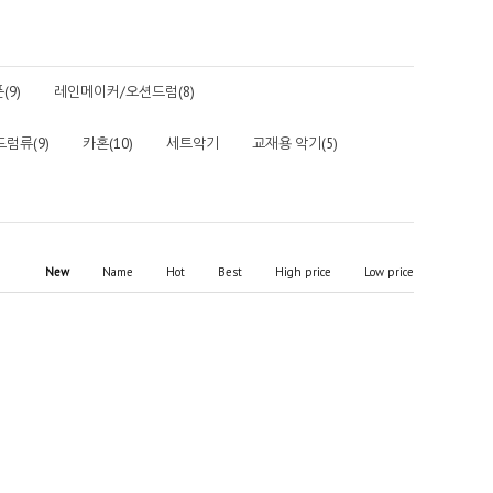
9)
레인메이커/오션드럼(8)
드럼류(9)
카혼(10)
세트악기
교재용 악기(5)
New
Name
Hot
Best
High price
Low price