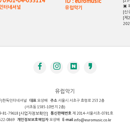
0901-04-033114
ID : euromusic
[2
▣ 
독인터네셔널
유럽악기
[신
[제
20
유럽악기
주)한독인터네셔널
대표
오상배
주소
서울시 서초구 효령로 253 2층
(서초동 1585-10번지 2층)
9-81-79618
통신판매번호
제 2014-서울서초-0781호
[사업자정보확인]
522-0869
개인정보보호책임자
오상배
E-mail
info@euromusic.co.kr