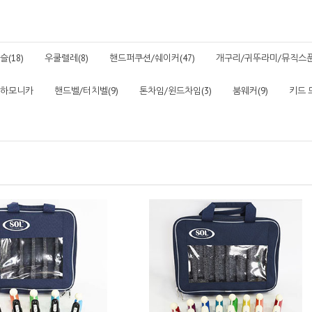
(18)
우쿨렐레(8)
핸드퍼쿠션/쉐이커(47)
개구리/귀뚜라미/뮤직스푼(
하모니카
핸드벨/터치벨(9)
톤차임/윈드차임(3)
붐웨커(9)
키드 