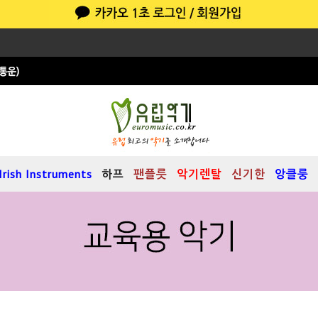
Irish Instruments
하프
팬플릇
악기렌탈
신기한
앙클룽