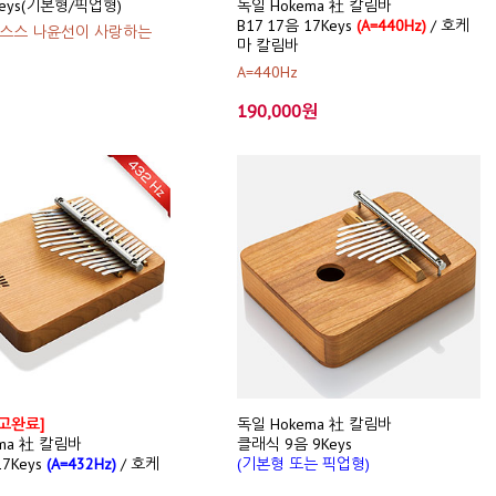
 Keys(기본형/픽업형)
독일 Hokema 社 칼림바
B17 17음 17Keys
(A=440Hz)
/ 호케
스스 나윤선이 사랑하는
마 칼림바
A=440Hz
190,000원
입고완료]
독일 Hokema 社 칼림바
ma 社 칼림바
클래식 9음 9Keys
17Keys
(A=432Hz)
/ 호케
(기본형 또는 픽업형)