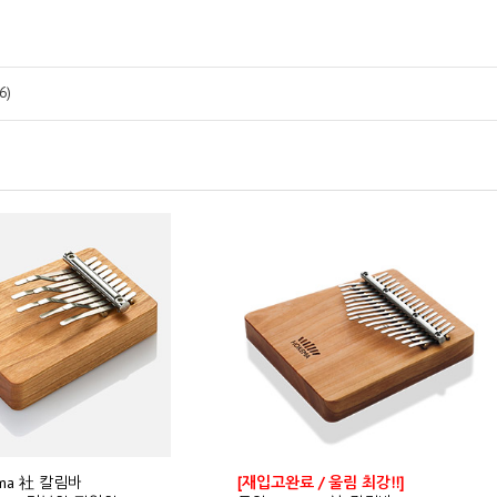
6)
ma 社 칼림바
[재입고완료 / 울림 최강!!]