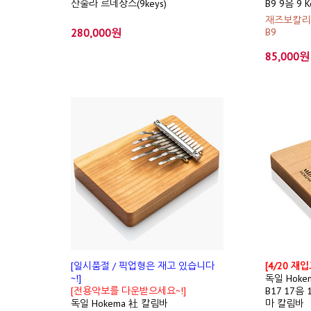
산술라 르네상스(9keys)
B9 9음 9
재즈보칼리
280,000원
B9
85,000원
[일시품절 / 픽업형은 재고 있습니다
[4/20 재
~!]
독일 Hoke
[전용악보를 다운받으세요~!]
B17 17음 
독일 Hokema 社 칼림바
마 칼림바