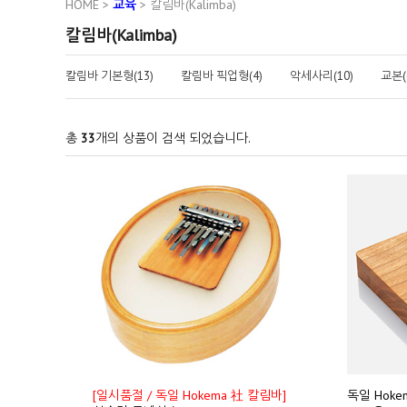
HOME
>
교육
>
칼림바(Kalimba)
칼림바(Kalimba)
칼림바 기본형(13)
칼림바 픽업형(4)
악세사리(10)
교본(
총
33
개의 상품이 검색 되었습니다.
[일시품절 / 독일 Hokema 社 칼림바]
독일 Hoke