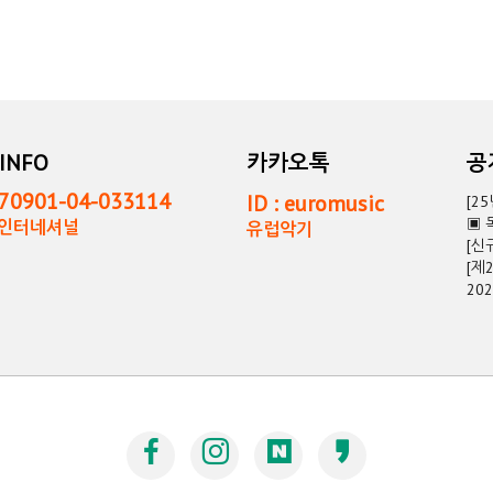
INFO
카카오톡
0901-04-033114
ID : euromusic
[2
▣ 
독인터네셔널
유럽악기
[신
[제
20