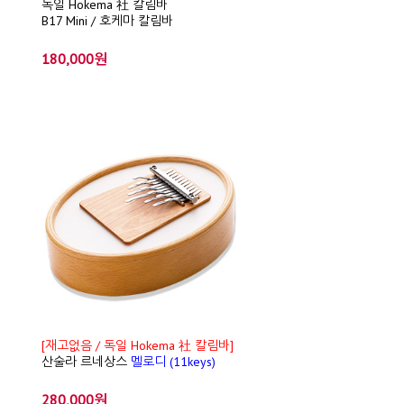
독일 Hokema 社 칼림바
B17 Mini / 호케마 칼림바
180,000원
[재고없음 / 독일 Hokema 社 칼림바]
산술라 르네상스
멜로디 (11keys)
280,000원