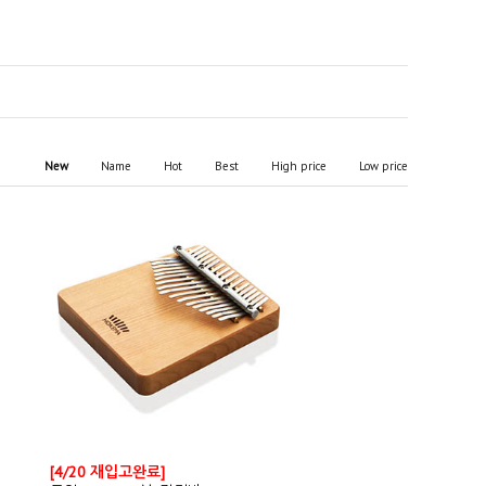
New
Name
Hot
Best
High price
Low price
[4/20 재입고완료]