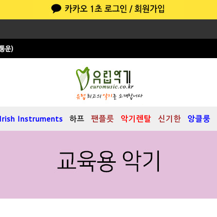
Irish Instruments
하프
팬플릇
악기렌탈
신기한
앙클룽