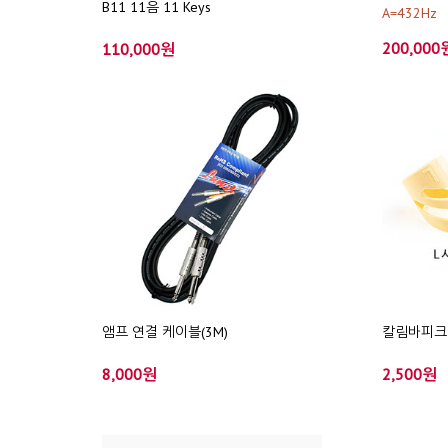
B11 11음 11 Keys
A=432Hz
200,000
110,000원
앰프 연결 케이블(3M)
칼림바피크
8,000원
2,500원