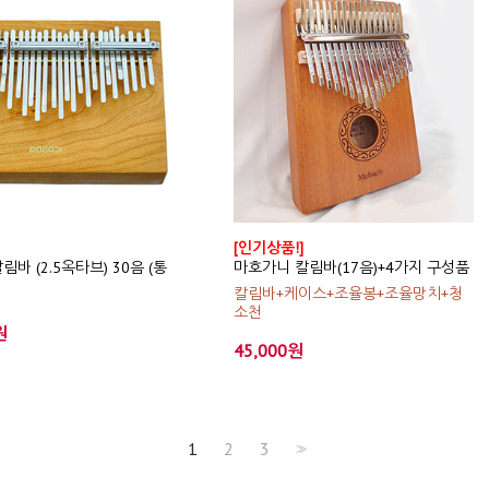
[인기상품!]
바 (2.5옥타브) 30음 (통
마호가니 칼림바(17음)+4가지 구성품
칼림바+케이스+조율봉+조율망치+청
소천
원
45,000원
1
2
3
>>