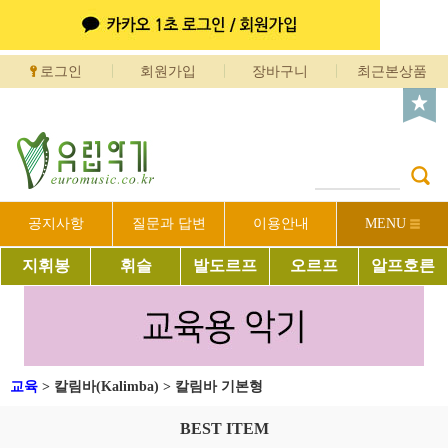
로그인
회원가입
장바구니
최근본상품
공지사항
질문과 답변
이용안내
MENU
지휘봉
휘슬
발도르프
오르프
알프호른
교육
>
칼림바(Kalimba)
>
칼림바 기본형
BEST ITEM