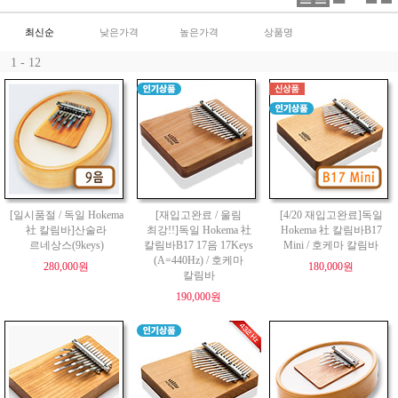
최신순
낮은가격
높은가격
상품명
1 - 12
[일시품절 / 독일 Hokema
[재입고완료 / 울림
[4/20 재입고완료]독일
社 칼림바]산술라
최강!!]독일 Hokema 社
Hokema 社 칼림바B17
르네상스(9keys)
칼림바B17 17음 17Keys
Mini / 호케마 칼림바
(A=440Hz) / 호케마
280,000원
180,000원
칼림바
190,000원