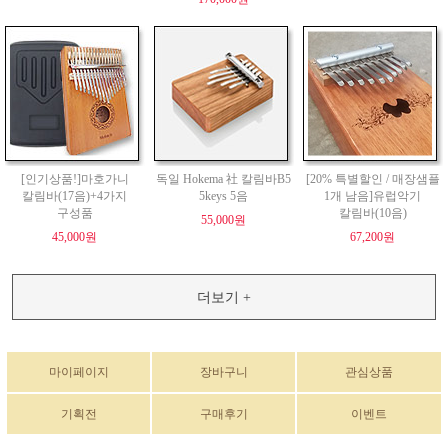
[인기상품!]마호가니
독일 Hokema 社 칼림바B5
[20% 특별할인 / 매장샘플
칼림바(17음)+4가지
5keys 5음
1개 남음]유럽악기
구성품
칼림바(10음)
55,000원
45,000원
67,200원
더보기 +
마이페이지
장바구니
관심상품
기획전
구매후기
이벤트