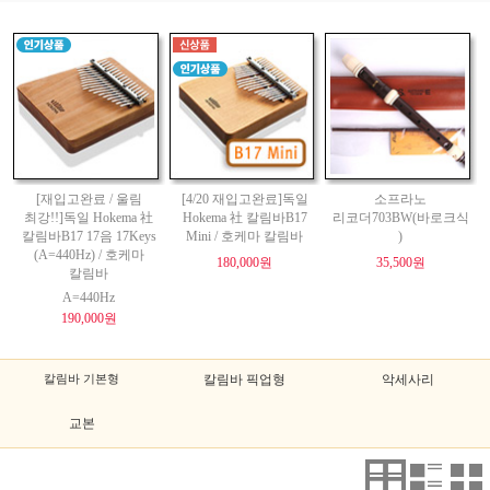
[재입고완료 / 울림
[4/20 재입고완료]독일
소프라노
최강!!]독일 Hokema 社
Hokema 社 칼림바B17
리코더703BW(바로크식
칼림바B17 17음 17Keys
Mini / 호케마 칼림바
)
(A=440Hz) / 호케마
180,000원
35,500원
칼림바
A=440Hz
190,000원
칼림바 기본형
칼림바 픽업형
악세사리
교본