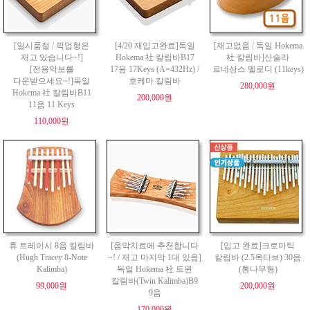
[일시품절 / 픽업형은
[4/20 재입고완료]독일
[재고없음 / 독일 Hokema
재고 있습니다~!]
Hokema 社 칼림바B17
社 칼림바]산술라
[전용악보를
17음 17Keys (A=432Hz) /
르네상스 멜로디 (11keys)
다운받으세요~!]독일
호케마 칼림바
280,000원
Hokema 社 칼림바B11
200,000원
11음 11 Keys
110,000원
휴 트레이시 8음 칼림바
[음악치료에 추천합니다
[입고 완료]크로마틱
(Hugh Tracey 8-Note
~! / 재고 마지막 1대 있음]
칼림바 (2.5옥타브) 30음
Kalimba)
독일 Hokema 社 트윈
(통나무형)
칼림바(Twin Kalimba)B9
99,000원
200,000원
9음
170,000원