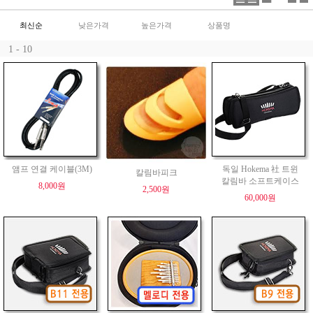
최신순
낮은가격
높은가격
상품명
1 - 10
앰프 연결 케이블(3M)
독일 Hokema 社 트윈
칼림바피크
칼림바 소프트케이스
8,000원
2,500원
60,000원