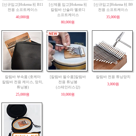
[신규입고]Hokema 社 B11
[신제품 입고]Hokema 社
[신규입고]Hokema 社 B9
전용 소프트케이스
칼림바 산술라 멜로디
전용 소프트케이스
소프트케이스
40,000원
35,000원
80,000원
칼림바 부속품 (호케마
[칼림바 필수품]칼림바
칼림바 전용 튜닝망치
칼림바 전용 케이스, 망치,
전용 튜닝봉
3,000원
튜닝봉)
(스테인리스강)
25,000원
10,000원