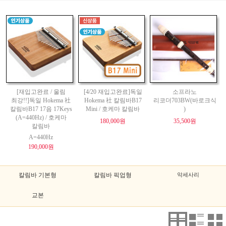
[재입고완료 / 울림
[4/20 재입고완료]독일
소프라노
최강!!]독일 Hokema 社
Hokema 社 칼림바B17
리코더703BW(바로크식
칼림바B17 17음 17Keys
Mini / 호케마 칼림바
)
(A=440Hz) / 호케마
180,000원
35,500원
칼림바
A=440Hz
190,000원
칼림바 기본형
칼림바 픽업형
악세사리
교본