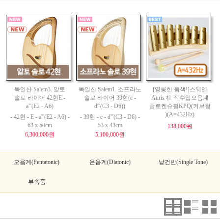
독일산 Salem3. 알토
독일산 Salem1. 소프라노
[영롱한 음색!]스웨덴
솔로 라이어 42현E -
솔로 라이어 39현(c -
Auris 社 직수입오음계
a'''(E2 - A6)
d'''(C3 - D6))
글로켄슈필KPQ(커브형
)(A=432Hz)
- 42현 - E - a'''(E2 - A6) -
- 39현 - c - d'''(C3 - D6) -
63 x 50cm
53 x 43cm
138,000원
6,300,000원
5,100,000원
오음계(Pentatonic)
온음계(Diatonic)
낱건반(Single Tone)
부속품