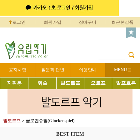
로그인
회원가입
장바구니
최근본상품
공지사항
질문과 답변
이용안내
MENU
지휘봉
휘슬
발도르프
오르프
알프호른
발도르프
>
글로켄슈필(Glockenspiel)
BEST ITEM