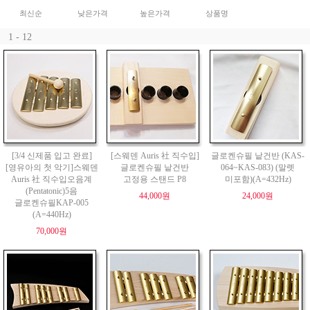
최신순
낮은가격
높은가격
상품명
1 - 12
[3/4 신제품 입고 완료]
[스웨덴 Auris 社 직수입]
글로켄슈필 낱건반 (KAS-
[영유아의 첫 악기]스웨덴
글로켄슈필 낱건반
064~KAS-083) (말렛
Auris 社 직수입오음계
고정용 스탠드 P8
미포함)(A=432Hz)
(Pentatonic)5음
44,000원
24,000원
글로켄슈필KAP-005
(A=440Hz)
70,000원