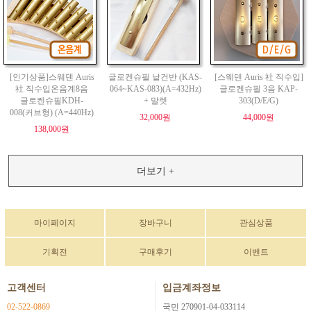
[인기상품]스웨덴 Auris
글로켄슈필 낱건반 (KAS-
[스웨덴 Auris 社 직수입]
社 직수입온음계8음
064~KAS-083)(A=432Hz)
글로켄슈필 3음 KAP-
글로켄슈필KDH-
+ 말렛
303(D/E/G)
008(커브형) (A=440Hz)
32,000원
44,000원
138,000원
더보기 +
마이페이지
장바구니
관심상품
기획전
구매후기
이벤트
고객센터
입금계좌정보
02-522-0869
국민 270901-04-033114