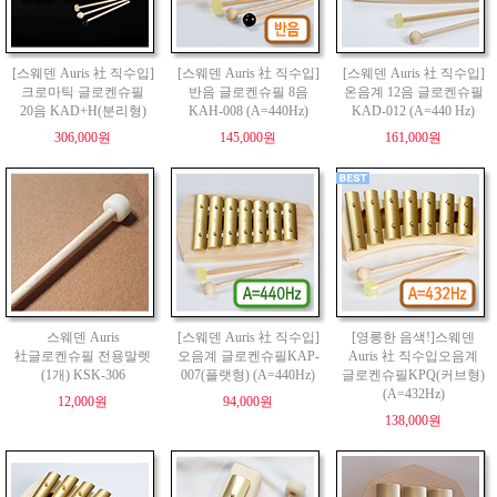
[스웨덴 Auris 社 직수입]
[스웨덴 Auris 社 직수입]
[스웨덴 Auris 社 직수입]
크로마틱 글로켄슈필
반음 글로켄슈필 8음
온음계 12음 글로켄슈필
20음 KAD+H(분리형)
KAH-008 (A=440Hz)
KAD-012 (A=440 Hz)
306,000원
145,000원
161,000원
스웨덴 Auris
[스웨덴 Auris 社 직수입]
[영롱한 음색!]스웨덴
社글로켄슈필 전용말렛
오음계 글로켄슈필KAP-
Auris 社 직수입오음계
(1개) KSK-306
007(플랫형) (A=440Hz)
글로켄슈필KPQ(커브형)
(A=432Hz)
12,000원
94,000원
138,000원