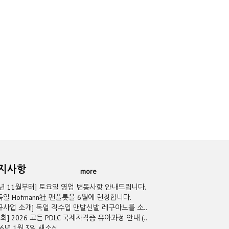
공지사항
more
5년 11월부터] 토요일 영업 변동사항 안내드립니다.
독일 Hofmann社 팬플릇을 6월에 런칭합니다.
규사업 소개] 독일 직수입 맨발신발 레구아노를 소..
2회] 2026 고든 PDLC 국제자격증 유아과정 안내 (..
26년 1월 3일 새소식