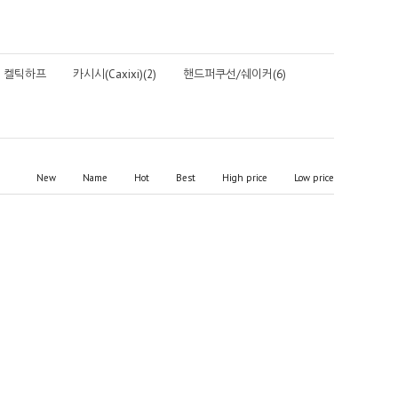
켈틱하프
카시시(Caxixi)(2)
핸드퍼쿠선/쉐이커(6)
New
Name
Hot
Best
High price
Low price