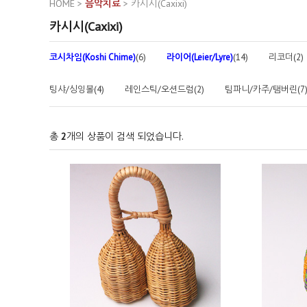
HOME
>
음악치료
>
카시시(Caxixi)
카시시(Caxixi)
코시차임(Koshi Chime)
(6)
라이어(Leier/Lyre)
(14)
리코더(2)
팅샤/싱잉볼(4)
레인스틱/오션드럼(2)
팀파니/카주/탬버린(7
총
2
개의 상품이 검색 되었습니다.