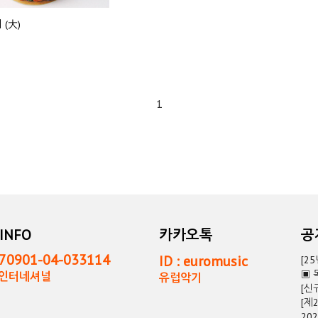
 (大)
1
INFO
카카오톡
0901-04-033114
ID : euromusic
[2
▣ 
독인터네셔널
유럽악기
[신
[제
20