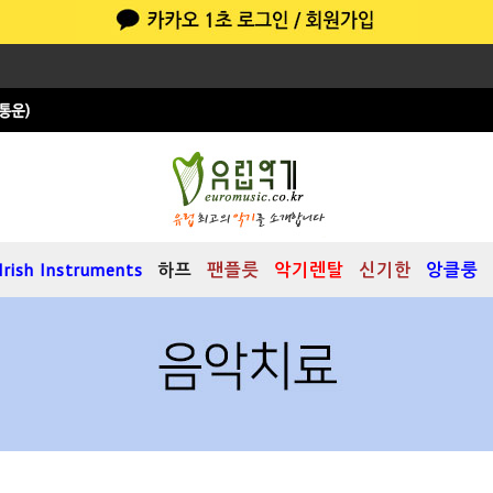
Irish Instruments
하프
팬플릇
악기렌탈
신기한
앙클룽