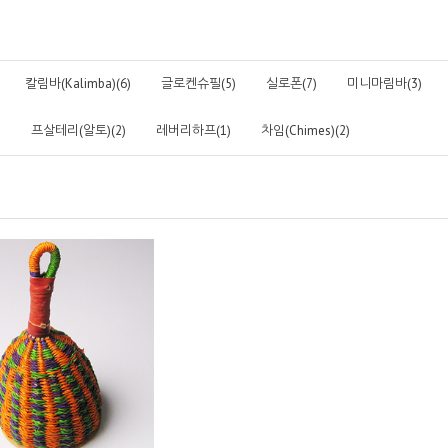
칼림바(Kalimba)(6)
글로켄슈필(5)
실로폰(7)
미니마림바(3)
)
프살테리(알토)(2)
레버리하프(1)
차임(Chimes)(2)