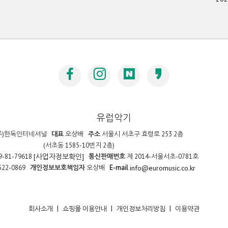
유럽악기
주)한독인터네셔널
대표
오상배
주소
서울시 서초구 효령로 253 2층
(서초동 1585-10번지 2층)
9-81-79618
통신판매번호
제 2014-서울서초-0781호
[사업자정보확인]
522-0869
개인정보보호책임자
오상배
E-mail
info@euromusic.co.kr
|
|
|
회사소개
쇼핑몰 이용안내
개인정보처리방침
이용약관