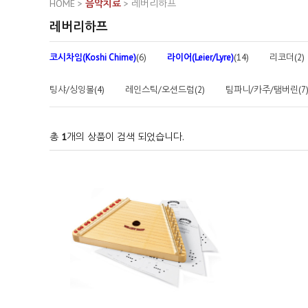
HOME
>
음악치료
>
레버리하프
레버리하프
코시차임(Koshi Chime)
(6)
라이어(Leier/Lyre)
(14)
리코더(2)
팅샤/싱잉볼(4)
레인스틱/오션드럼(2)
팀파니/카주/탬버린(7
총
1
개의 상품이 검색 되었습니다.