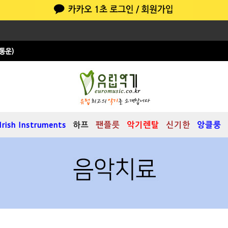
Irish Instruments
하프
팬플릇
악기렌탈
신기한
앙클룽