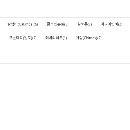
칼림바(Kalimba)(6)
글로켄슈필(5)
실로폰(7)
미니마림바(3)
)
프살테리(알토)(2)
레버리하프(1)
차임(Chimes)(2)