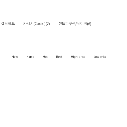
켈틱하프
카시시(Caxixi)(2)
핸드퍼쿠선/쉐이커(6)
New
Name
Hot
Best
High price
Low price