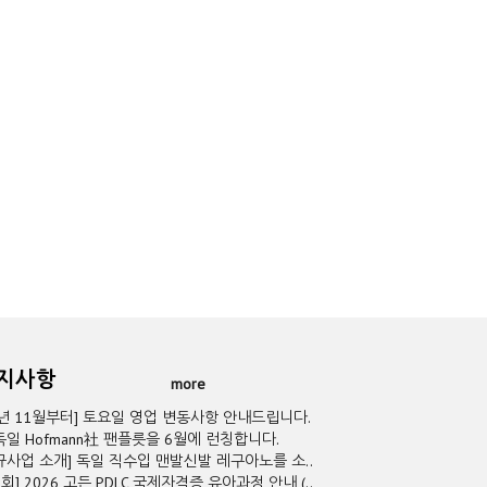
공지사항
more
5년 11월부터] 토요일 영업 변동사항 안내드립니다.
독일 Hofmann社 팬플릇을 6월에 런칭합니다.
규사업 소개] 독일 직수입 맨발신발 레구아노를 소..
2회] 2026 고든 PDLC 국제자격증 유아과정 안내 (..