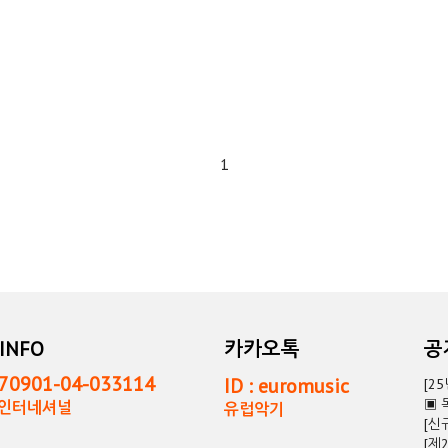
1
INFO
카카오톡
0901-04-033114
ID : euromusic
[2
▣ 
독인터네셔널
유럽악기
[신
[제