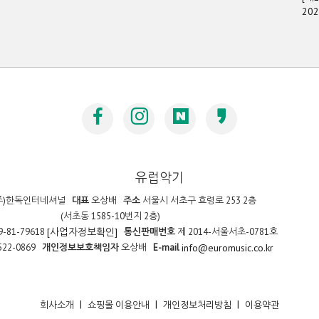
20
유럽악기
주)한독인터네셔널
대표
오상배
주소
서울시 서초구 효령로 253 2층
(서초동 1585-10번지 2층)
9-81-79618
통신판매번호
제 2014-서울서초-0781호
[사업자정보확인]
522-0869
개인정보보호책임자
오상배
E-mail
info@euromusic.co.kr
|
|
|
회사소개
쇼핑몰 이용안내
개인정보처리방침
이용약관