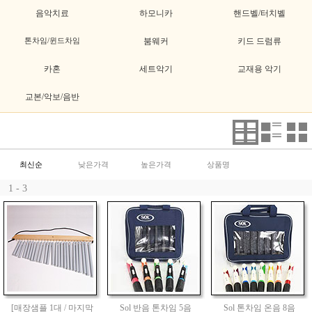
음악치료
하모니카
핸드벨/터치벨
톤차임/윈드차임
붐웨커
키드 드럼류
카혼
세트악기
교재용 악기
교본/악보/음반
최신순
낮은가격
높은가격
상품명
1 - 3
[매장샘플 1대 / 마지막
Sol 반음 톤차임 5음
Sol 톤차임 온음 8음