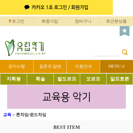
로그인
회원가입
장바구니
최근본상품
공지사항
질문과 답변
이용안내
MENU
지휘봉
휘슬
발도르프
오르프
알프호른
교육
>
톤차임/윈드차임
BEST ITEM