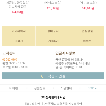
제품임 / 20% 할인]
(케이스 포함)
(케이스 포함)
윈드차임 25음
120,000원
140,000원
144,000원
마이페이지
장바구니
관심상품
기획전
구매후기
이벤트
고객센터
입금계좌정보
02-522-0869
국민 270901-04-033114
평일 09:30 ~ 18:00
예금주: (주)한독인터네셔널
토요일 10:00 ~ 18:00
월~금 택배마감 16:00
고객센터 연결
PC버전
상점정보
이용안내
TOP ▲
(주)한독인터네셔널
대표 : 오상배 ㅣ 개인정보 보호 책임자 : 오상배