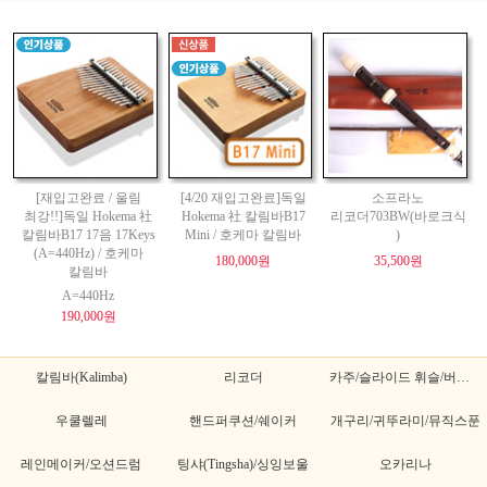
[재입고완료 / 울림
[4/20 재입고완료]독일
소프라노
최강!!]독일 Hokema 社
Hokema 社 칼림바B17
리코더703BW(바로크식
칼림바B17 17음 17Keys
Mini / 호케마 칼림바
)
(A=440Hz) / 호케마
180,000원
35,500원
칼림바
A=440Hz
190,000원
칼림바(Kalimba)
리코더
카주/슬라이드 휘슬/버드휘슬
우쿨렐레
핸드퍼쿠션/쉐이커
개구리/귀뚜라미/뮤직스푼
레인메이커/오션드럼
팅샤(Tingsha)/싱잉보울
오카리나