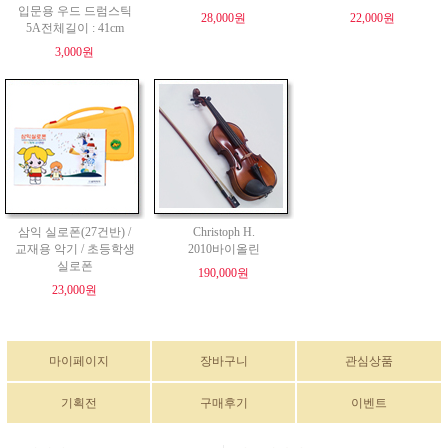
입문용 우드 드럼스틱
28,000원
22,000원
5A전체길이 : 41cm
3,000원
삼익 실로폰(27건반) /
Christoph H.
교재용 악기 / 초등학생
2010바이올린
실로폰
190,000원
23,000원
마이페이지
장바구니
관심상품
기획전
구매후기
이벤트