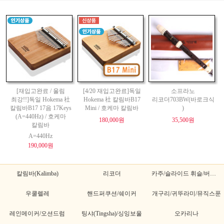
[재입고완료 / 울림
[4/20 재입고완료]독일
소프라노
최강!!]독일 Hokema 社
Hokema 社 칼림바B17
리코더703BW(바로크식
칼림바B17 17음 17Keys
Mini / 호케마 칼림바
)
(A=440Hz) / 호케마
180,000원
35,500원
칼림바
A=440Hz
190,000원
칼림바(Kalimba)
리코더
카주/슬라이드 휘슬/버드휘슬
우쿨렐레
핸드퍼쿠션/쉐이커
개구리/귀뚜라미/뮤직스푼
레인메이커/오션드럼
팅샤(Tingsha)/싱잉보울
오카리나