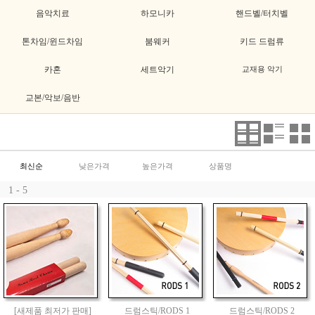
음악치료
하모니카
핸드벨/터치벨
톤차임/윈드차임
붐웨커
키드 드럼류
카혼
세트악기
교재용 악기
교본/악보/음반
최신순
낮은가격
높은가격
상품명
1 - 5
[새제품 최저가 판매]
드럼스틱/RODS 1
드럼스틱/RODS 2