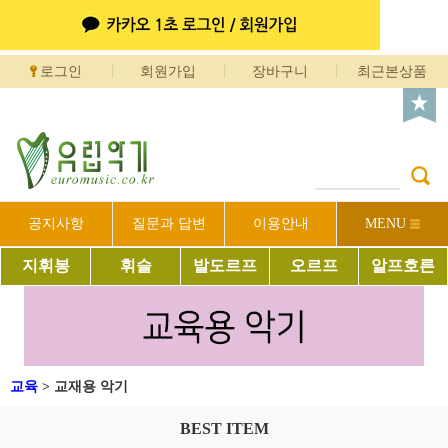
로그인
회원가입
장바구니
최근본상품
공지사항
질문과 답변
이용안내
MENU
지휘봉
휘슬
발도르프
오르프
알프호른
교육
>
교재용 악기
BEST ITEM