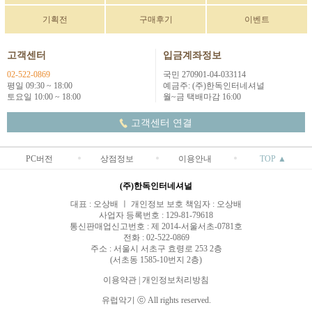
기획전
구매후기
이벤트
고객센터
입금계좌정보
02-522-0869
국민 270901-04-033114
평일 09:30 ~ 18:00
예금주: (주)한독인터네셔널
토요일 10:00 ~ 18:00
월~금 택배마감 16:00
고객센터 연결
PC버전
상점정보
이용안내
TOP ▲
(주)한독인터네셔널
대표 : 오상배 ㅣ 개인정보 보호 책임자 : 오상배
사업자 등록번호 : 129-81-79618
통신판매업신고번호 : 제 2014-서울서초-0781호
전화 : 02-522-0869
주소 : 서울시 서초구 효령로 253 2층
(서초동 1585-10번지 2층)
이용약관
|
개인정보처리방침
유럽악기 ⓒ All rights reserved.