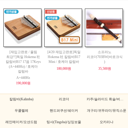
[재입고완료 / 울림
[4/20 재입고완료]독일
소프라노
최강!!]독일 Hokema 社
Hokema 社 칼림바B17
리코더703BW(바로크식
칼림바B17 17음 17Keys
Mini / 호케마 칼림바
)
(A=440Hz) / 호케마
180,000원
35,500원
칼림바
A=440Hz
190,000원
칼림바(Kalimba)
리코더
카주/슬라이드 휘슬/버드휘슬
우쿨렐레
핸드퍼쿠션/쉐이커
개구리/귀뚜라미/뮤직스푼
레인메이커/오션드럼
팅샤(Tingsha)/싱잉보울
오카리나