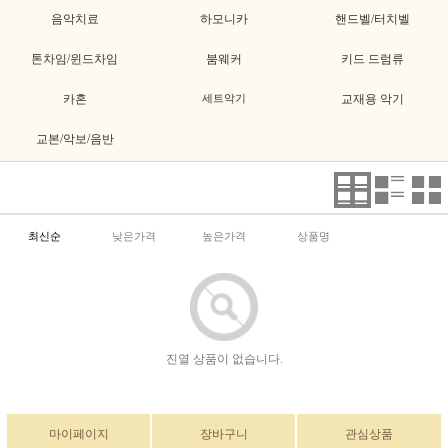
음악치료
하모니카
핸드벨/터치벨
톤차임/윈드차임
붐웨커
키드 드럼류
카혼
세트악기
교재용 악기
교본/악보/음반
최신순
낮은가격
높은가격
상품명
진열 상품이 없습니다.
마이페이지
장바구니
관심상품