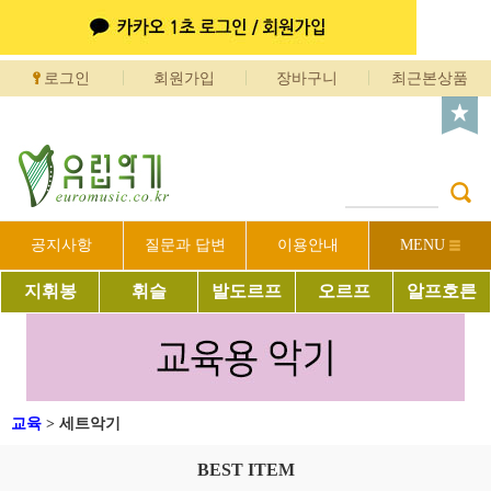
로그인
회원가입
장바구니
최근본상품
공지사항
질문과 답변
이용안내
MENU
지휘봉
휘슬
발도르프
오르프
알프호른
교육
>
세트악기
BEST ITEM