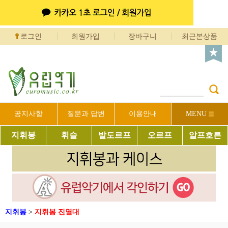
로그인
회원가입
장바구니
최근본상품
공지사항
질문과 답변
이용안내
MENU
지휘봉
휘슬
발도르프
오르프
알프호른
지휘봉
>
지휘봉 진열대