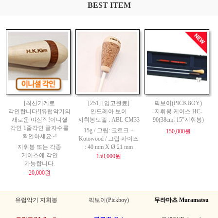
BEST ITEM
[최신기계로
[251] [입고완료]
픽보이(PICKBOY)
각인합니다!]유럽악기의
안드레아 보이
지휘봉 케이스 HC-
새로운 야심작!이니셜
지휘봉모델 : ABL CM33
90(38cm; 15"지휘봉)
각인 1줄각인 글자수를
15g / 그립: 코르크 +
150,000원
확인하세요~!
Kotowood / 그립 사이즈
지휘봉 또는 각종
: 40 mm X Ø 21 mm
케이스에 각인
150,000원
가능합니다.
20,000원
유럽악기 지휘봉
픽보이(Pickboy)
무라마츠 Muramatsu