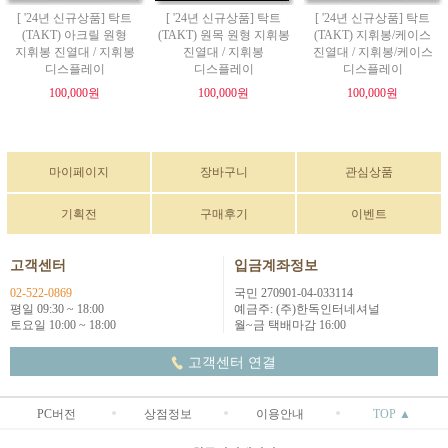
[ '24년 신규상품] 탁트
[ '24년 신규상품] 탁트
[ '24년 신규상품] 탁트
(TAKT) 아크릴 원형
(TAKT) 원목 원형 지휘봉
(TAKT) 지휘봉/케이스
지휘봉 진열대 / 지휘봉
진열대 / 지휘봉
진열대 / 지휘봉/케이스
디스플레이
디스플레이
디스플레이
100,000원
100,000원
100,000원
마이페이지
장바구니
관심상품
기획전
구매후기
이벤트
고객센터
입금계좌정보
02-522-0869
국민 270901-04-033114
평일 09:30 ~ 18:00
예금주: (주)한독인터네셔널
토요일 10:00 ~ 18:00
월~금 택배마감 16:00
고객센터 연결
PC버전
상점정보
이용안내
TOP ▲