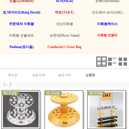
모랄드(Mollard)
파구(PaGu)
로헤마(Rohema)
킹 데이비드(King David)
탁트(TAKT)
안드레아 보이(ABL)
주문제작 지휘봉
국산지휘봉
지휘봉케이스
지휘봉 선물세트
보면대(Music Stand)
지휘봉 진열대
Podium(포디움)
Conductor's Score Bag
최신순
낮은가격
높은가격
상품명
1 - 3